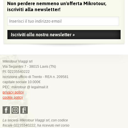
Non perdere nemmeno un'offerta Mikrotour,
iscriviti alla newsletter!
Mikrotour Viaggi srl
Via Segantini 7 - 38015 Lavis (TN)
P.I. 02235540222
iscrizione ufficio di Trento - REA n. 209581
capitale sociale 10.000€
PEC: mikrotour @ legalmail.it
privacy policy
cookie policy
La società Mikrotour Viaggi srl, con codice
fiscale 02235540222, ha ricevuto nel corso