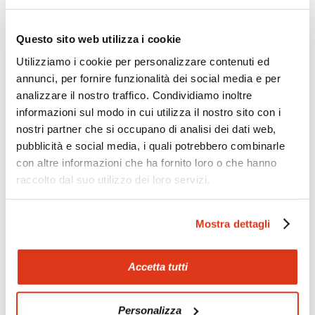
Zoom
Minimize map
Questo sito web utilizza i cookie
Utilizziamo i cookie per personalizzare contenuti ed
annunci, per fornire funzionalità dei social media e per
Offerte
analizzare il nostro traffico. Condividiamo inoltre
Quotazioni di alcune proposte di viaggio, modificabili su
informazioni sul modo in cui utilizza il nostro sito con i
richiesta
nostri partner che si occupano di analisi dei dati web,
Scopri i prezzi »
pubblicità e social media, i quali potrebbero combinarle
con altre informazioni che ha fornito loro o che hanno
raccolto dal suo utilizzo dei loro servizi.
Mostraci le tue foto su Facebook
Mostra dettagli
Condividi con gli altri viaggiatori le tue esperienze e scambia
consigli e suggerimenti sulle tue località preferite.
Accetta tutti
Visita la nostra pagina Facebook
Personalizza