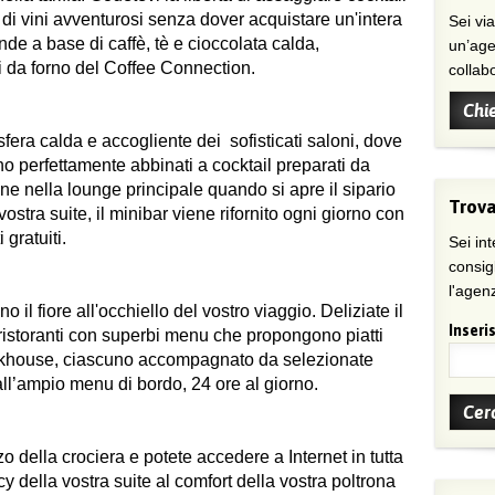
di vini avventurosi senza dover acquistare un'intera
Sei viaggiatore/trice che non trova
de a base di caffè, tè e cioccolata calda,
un’age
i da forno del Coffee Connection.
collab
Chi
sfera calda e accogliente dei sofisticati saloni, dove
ono perfettamente abbinati a cocktail preparati da
e nella lounge principale quando si apre il sipario
Trova
stra suite, il minibar viene rifornito ogni giorno con
 gratuiti.
Sei int
consig
l'agenz
 il fiore all'occhiello del vostro viaggio. Deliziate il
Inseris
 ristoranti con superbi menu che propongono piatti
steakhouse, ciascuno accompagnato da selezionate
dall’ampio menu di bordo, 24 ore al giorno.
zzo della crociera e potete accedere a Internet in tutta
cy della vostra suite al comfort della vostra poltrona