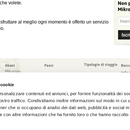
 che volete.
Non 
Mikro
 sfruttare al meglio ogni momento è offerto un servizio
io.
Tipologie di viaggio
About
Paesi
Buss
Mikrotour
Info 
I nostri valori
Da sa
Blog
 cookie
Condi
Blog
Sched
rsonalizzare contenuti ed annunci, per fornire funzionalità dei soc
Virtuoso
Assic
stro traffico. Condividiamo inoltre informazioni sul modo in cui ut
tner che si occupano di analisi dei dati web, pubblicità e social m
e con altre informazioni che ha fornito loro o che hanno raccolto