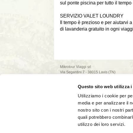
sul ponte piscina per tutto il tempo
SERVIZIO VALET LOUNDRY
Il tempo è prezioso e per aiutarvi a
di lavanderia gratuito in ogni viagg
Mikrotour Viaggi srl
Via Segantini 7 - 38015 Lavis (TN)
P.I. 02235540222
iscrizione ufficio di Trento - REA n. 209581
Questo sito web utilizza i
capitale sociale 10.000€
PEC: mikrotour @ legalmail.it
Utilizziamo i cookie per pe
privacy policy
media e per analizzare il no
cookie policy
nostro sito con i nostri par
quali potrebbero combinarl
utilizzo dei loro servizi.
La società Mikrotour Viaggi srl, con codice