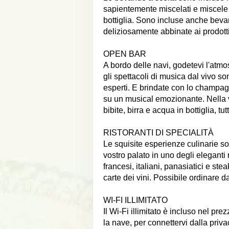
sapientemente miscelati e miscele 
bottiglia. Sono incluse anche bevan
deliziosamente abbinate ai prodott
OPEN BAR
A bordo delle navi, godetevi l'atmo
gli spettacoli di musica dal vivo s
esperti. E brindate con lo champagn
su un musical emozionante. Nella vo
bibite, birra e acqua in bottiglia, tutti
RISTORANTI DI SPECIALITÀ
Le squisite esperienze culinarie sono
vostro palato in uno degli eleganti
francesi, italiani, panasiatici e 
carte dei vini. Possibile ordinare 
WI-FI ILLIMITATO
Il Wi-Fi illimitato è incluso nel pre
la nave, per connettervi dalla priva