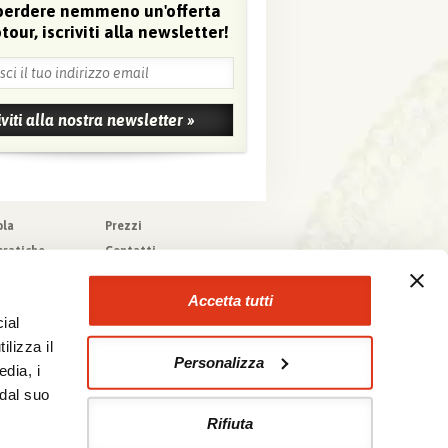
perdere nemmeno un'offerta
tour, iscriviti alla newsletter!
ola
Prezzi
pratiche
Contatti
pere
Agenzie che
collaborano con noi
zioni generali
Accetta tutti
a tecnica
ial
urazioni
ilizza il
Personalizza
edia, i
 dal suo
Rifiuta