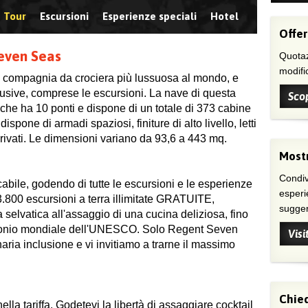
Tour
Escursioni
Esperienze speciali
Hotel
Offer
Seven Seas
Quotaz
modific
 compagnia da crociera più lussuosa al mondo, e
clusive, comprese le escursioni. La nave di questa
Scop
che ha 10 ponti e dispone di un totale di 373 cabine
ispone di armadi spaziosi, finiture di alto livello, letti
privati. Le dimensioni variano da 93,6 a 443 mq.
Mostr
Condivi
abile, godendo di tutte le escursioni e le esperienze
esperi
 3.800 escursioni a terra illimitate GRATUITE,
suggeri
 selvatica all'assaggio di una cucina deliziosa, fino
atrimonio mondiale dell'UNESCO. Solo Regent Seven
Visi
aria inclusione e vi invitiamo a trarne il massimo
Chied
la tariffa. Godetevi la libertà di assaggiare cocktail