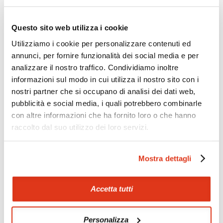
Zoom
Minimize map
Questo sito web utilizza i cookie
Utilizziamo i cookie per personalizzare contenuti ed
annunci, per fornire funzionalità dei social media e per
Offerte
analizzare il nostro traffico. Condividiamo inoltre
Quotazioni di alcune proposte di viaggio, modificabili su
informazioni sul modo in cui utilizza il nostro sito con i
richiesta
nostri partner che si occupano di analisi dei dati web,
Scopri i prezzi »
pubblicità e social media, i quali potrebbero combinarle
con altre informazioni che ha fornito loro o che hanno
raccolto dal suo utilizzo dei loro servizi.
Mostraci le tue foto su Facebook
Mostra dettagli
Condividi con gli altri viaggiatori le tue esperienze e scambia
consigli e suggerimenti sulle tue località preferite.
Accetta tutti
Visita la nostra pagina Facebook
Personalizza