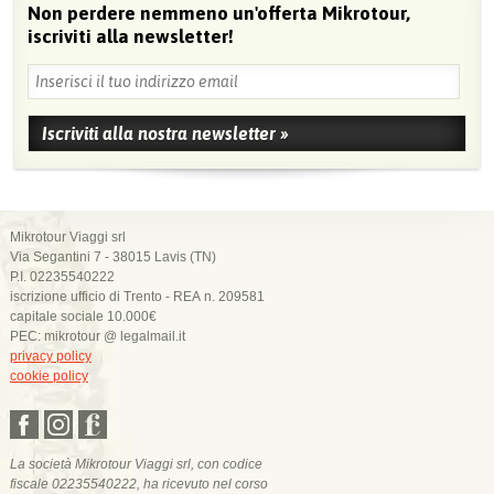
Non perdere nemmeno un'offerta Mikrotour,
iscriviti alla newsletter!
Mikrotour Viaggi srl
Via Segantini 7 - 38015 Lavis (TN)
P.I. 02235540222
iscrizione ufficio di Trento - REA n. 209581
capitale sociale 10.000€
PEC: mikrotour @ legalmail.it
privacy policy
cookie policy
La società Mikrotour Viaggi srl, con codice
fiscale 02235540222, ha ricevuto nel corso