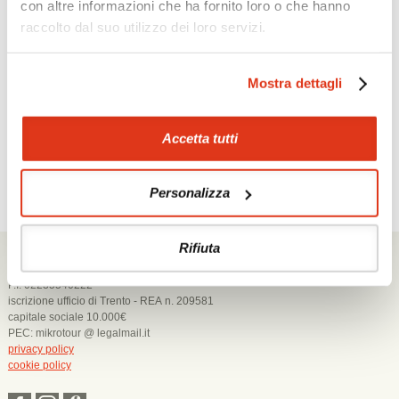
con altre informazioni che ha fornito loro o che hanno
raccolto dal suo utilizzo dei loro servizi.
Non perdere nemmeno un'offerta Mikrotour,
Mostra dettagli
iscriviti alla newsletter!
Accetta tutti
Personalizza
Rifiuta
Mikrotour Viaggi srl
Via Segantini 7 - 38015 Lavis (TN)
P.I. 02235540222
iscrizione ufficio di Trento - REA n. 209581
capitale sociale 10.000€
PEC: mikrotour @ legalmail.it
privacy policy
cookie policy