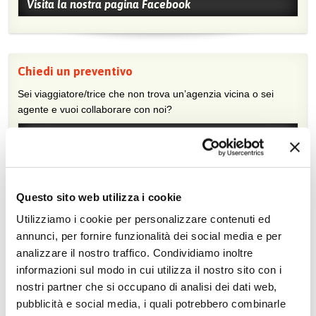
Visita la nostra pagina Facebook
Chiedi un preventivo
Sei viaggiatore/trice che non trova un’agenzia vicina o sei
agente e vuoi collaborare con noi?
Chiedi un preventivo
Trova l'agenzia più vicina
Questo sito web utilizza i cookie
Utilizziamo i cookie per personalizzare contenuti ed
Sei interessato ai nostri tour? Fatti consigliare da un agente di
viaggio, cerca l'agenzia più vicina a te.
annunci, per fornire funzionalità dei social media e per
analizzare il nostro traffico. Condividiamo inoltre
Inserisci il tuo indirizzo
informazioni sul modo in cui utilizza il nostro sito con i
nostri partner che si occupano di analisi dei dati web,
pubblicità e social media, i quali potrebbero combinarle