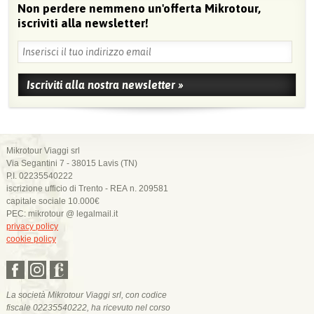
Non perdere nemmeno un'offerta Mikrotour,
iscriviti alla newsletter!
Mikrotour Viaggi srl
Via Segantini 7 - 38015 Lavis (TN)
P.I. 02235540222
iscrizione ufficio di Trento - REA n. 209581
capitale sociale 10.000€
PEC: mikrotour @ legalmail.it
privacy policy
cookie policy
La società Mikrotour Viaggi srl, con codice
fiscale 02235540222, ha ricevuto nel corso