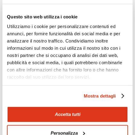
Zoom
Minimize map
Questo sito web utilizza i cookie
Utilizziamo i cookie per personalizzare contenuti ed
annunci, per fornire funzionalità dei social media e per
Offerte
analizzare il nostro traffico. Condividiamo inoltre
Quotazioni di alcune proposte di viaggio, modificabili su
informazioni sul modo in cui utilizza il nostro sito con i
richiesta
nostri partner che si occupano di analisi dei dati web,
Scopri i prezzi »
pubblicità e social media, i quali potrebbero combinarle
con altre informazioni che ha fornito loro o che hanno
raccolto dal suo utilizzo dei loro servizi.
Mostraci le tue foto su Facebook
Mostra dettagli
Condividi con gli altri viaggiatori le tue esperienze e scambia
consigli e suggerimenti sulle tue località preferite.
Accetta tutti
Visita la nostra pagina Facebook
Personalizza