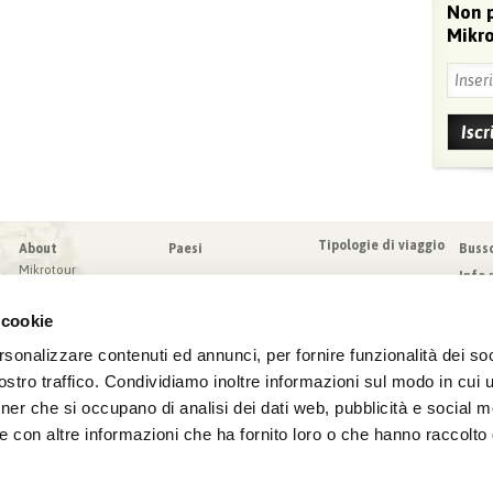
Non 
Mikro
Tipologie di viaggio
About
Paesi
Buss
Mikrotour
Info 
I nostri valori
Da sa
Blog
 cookie
Condi
Blog
Sched
rsonalizzare contenuti ed annunci, per fornire funzionalità dei soc
Virtuoso
Assic
stro traffico. Condividiamo inoltre informazioni sul modo in cui ut
tner che si occupano di analisi dei dati web, pubblicità e social m
e con altre informazioni che ha fornito loro o che hanno raccolto