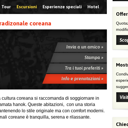
Tour
Escursioni
Esperienze speciali
Hotel
Offer
tradizonale coreana
Quotaz
modific
Scop
Invia a un amico »
Stampa »
Mostr
Tra i tuoi preferiti »
Condivi
Info e prenotazioni »
esperi
suggeri
Visi
 la cultura coreana si raccomanda di soggiornare in
iamata hanok. Queste abitazioni, con una storia
mantenendo lo stile originale ma con comfort moderni.
nali coreane è tranquilla, serena e rilassante.
Chied