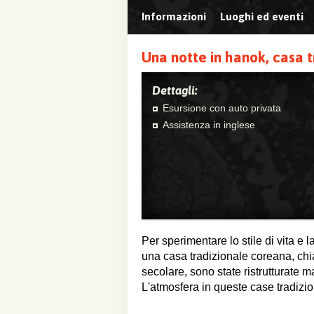
Informazioni
Luoghi ed eventi
Una notte in hanok, casa 
Dettagli:
Esursione con auto privata
Assistenza in inglese
Per sperimentare lo stile di vita e
una casa tradizionale coreana, ch
secolare, sono state ristrutturate 
L'atmosfera in queste case tradizio