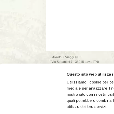
Mikrotour Viaggi srl
Via Segantini 7 - 38015 Lavis (TN)
P.I. 02235540222
iscrizione ufficio di Trento - REA n. 209581
Questo sito web utilizza i
capitale sociale 10.000€
PEC: mikrotour @ legalmail.it
Utilizziamo i cookie per pe
privacy policy
media e per analizzare il no
cookie policy
nostro sito con i nostri par
quali potrebbero combinarl
utilizzo dei loro servizi.
La società Mikrotour Viaggi srl, con codice