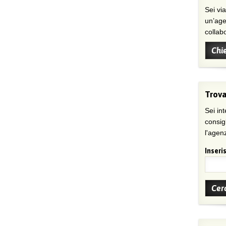
Sei viaggiatore/trice che non trova
un’age
collab
Chi
Trova
Sei int
consig
l'agenz
Inseris