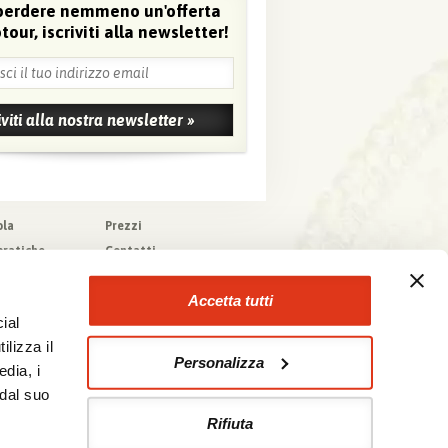
perdere nemmeno un'offerta
tour, iscriviti alla newsletter!
ola
Prezzi
pratiche
Contatti
pere
Agenzie che
collaborano con noi
zioni generali
Accetta tutti
a tecnica
ial
urazioni
ilizza il
Personalizza
edia, i
 dal suo
Rifiuta