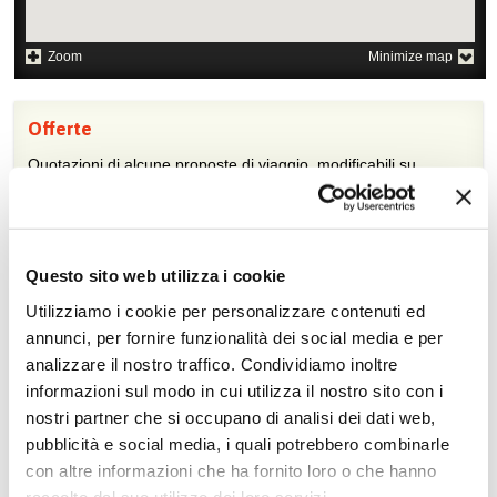
Zoom
Minimize map
Offerte
Quotazioni di alcune proposte di viaggio, modificabili su
richiesta
Scopri i prezzi »
Questo sito web utilizza i cookie
Utilizziamo i cookie per personalizzare contenuti ed
Da non perdere in Indonesia
annunci, per fornire funzionalità dei social media e per
Tour culturali
Trekking
analizzare il nostro traffico. Condividiamo inoltre
informazioni sul modo in cui utilizza il nostro sito con i
Itinerari naturalistici e
Golf
paesaggistici
nostri partner che si occupano di analisi dei dati web,
pubblicità e social media, i quali potrebbero combinarle
Soggiorni balneari
Etnoturismo
con altre informazioni che ha fornito loro o che hanno
Diving e snorkelling
Soggiorni benessere
raccolto dal suo utilizzo dei loro servizi.