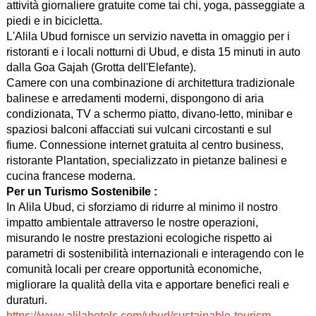
attività giornaliere gratuite come tai chi, yoga, passeggiate a
piedi e in bicicletta.
L'Alila Ubud fornisce un servizio navetta in omaggio per i
ristoranti e i locali notturni di Ubud, e dista 15 minuti in auto
dalla Goa Gajah (Grotta dell'Elefante).
Camere con una combinazione di architettura tradizionale
balinese e arredamenti moderni, dispongono di aria
condizionata, TV a schermo piatto, divano-letto, minibar e
spaziosi balconi affacciati sui vulcani circostanti e sul
fiume. Connessione internet gratuita al centro business,
ristorante Plantation, specializzato in pietanze balinesi e
cucina francese moderna.
Per un Turismo Sostenibile :
In Alila Ubud, ci sforziamo di ridurre al minimo il nostro
impatto ambientale attraverso le nostre operazioni,
misurando le nostre prestazioni ecologiche rispetto ai
parametri di sostenibilità internazionali e interagendo con le
comunità locali per creare opportunità economiche,
migliorare la qualità della vita e apportare benefici reali e
duraturi.
https://www.alilahotels.com/ubud/sustainable-tourism