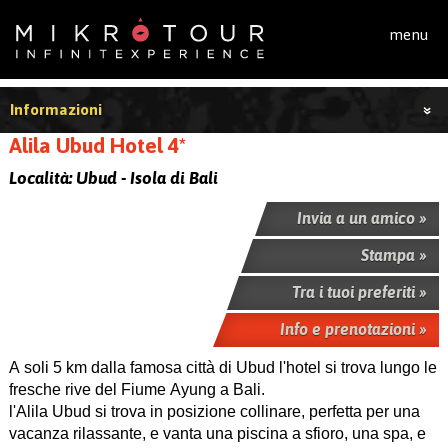
Salta al contenuto principale
menu
Informazioni
Alila Ubud Hotel 4*
Località:
Ubud - Isola di Bali
Invia a un amico »
Stampa »
Tra i tuoi preferiti »
Info e prenotazioni »
A soli 5 km dalla famosa città di Ubud l'hotel si trova lungo le
fresche rive del Fiume Ayung a Bali.
l'Alila Ubud si trova in posizione collinare, perfetta per una
vacanza rilassante, e vanta una piscina a sfioro, una spa, e