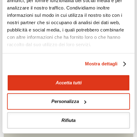
annunci, per fornire funzionalità dei social media e per
richiesta
analizzare il nostro traffico. Condividiamo inoltre
informazioni sul modo in cui utilizza il nostro sito con i
Scopri i prezzi »
nostri partner che si occupano di analisi dei dati web,
pubblicità e social media, i quali potrebbero combinarle
con altre informazioni che ha fornito loro o che hanno
Da non perdere in Indonesia
raccolto dal suo utilizzo dei loro servizi.
Tour culturali
Trekking
Itinerari naturalistici e
Golf
Mostra dettagli
paesaggistici
Soggiorni balneari
Etnoturismo
Accetta tutti
Diving e snorkelling
Soggiorni benessere
Rafting
Personalizza
Rifiuta