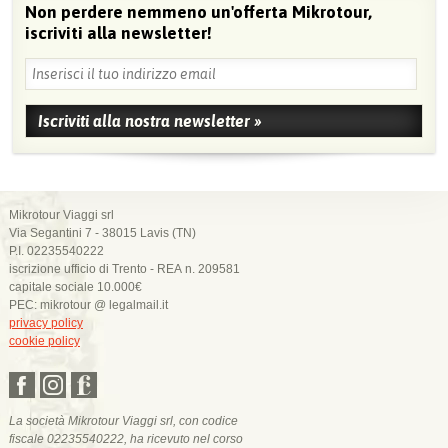
Non perdere nemmeno un'offerta Mikrotour,
iscriviti alla newsletter!
Mikrotour Viaggi srl
Via Segantini 7 - 38015 Lavis (TN)
P.I. 02235540222
iscrizione ufficio di Trento - REA n. 209581
capitale sociale 10.000€
PEC: mikrotour @ legalmail.it
privacy policy
cookie policy
La società Mikrotour Viaggi srl, con codice
fiscale 02235540222, ha ricevuto nel corso