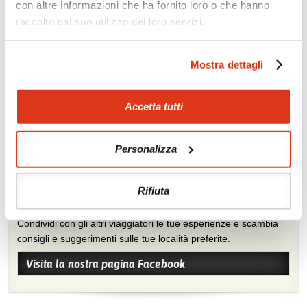
con altre informazioni che ha fornito loro o che hanno
raccolto dal suo utilizzo dei loro servizi.
Zoom
Minimize map
Mostra dettagli
Offerte
Quotazioni di alcune proposte di viaggio, modificabili su
Accetta tutti
richiesta
Scopri i prezzi »
Personalizza
Rifiuta
Mostraci le tue foto su Facebook
Condividi con gli altri viaggiatori le tue esperienze e scambia
consigli e suggerimenti sulle tue località preferite.
Visita la nostra pagina Facebook