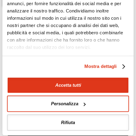
annunci, per fornire funzionalità dei social media e per
analizzare il nostro traffico. Condividiamo inoltre
informazioni sul modo in cui utilizza il nostro sito con i
nostri partner che si occupano di analisi dei dati web,
pubblicità e social media, i quali potrebbero combinarle
con altre informazioni che ha fornito loro o che hanno
raccolto dal suo utilizzo dei loro servizi.
Mostra dettagli
Accetta tutti
Zoom
Minimize map
Personalizza
Offerte
Quotazioni di alcune proposte di viaggio, modificabili su
Rifiuta
richiesta