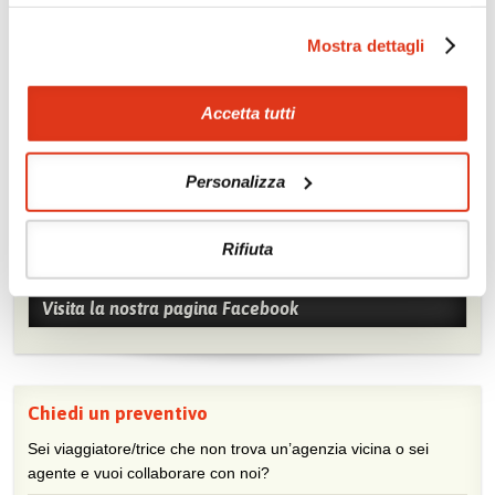
Offerte
Mostra dettagli
Quotazioni di alcune proposte di viaggio, modificabili su
richiesta
Scopri i prezzi »
Accetta tutti
Personalizza
Mostraci le tue foto su Facebook
Condividi con gli altri viaggiatori le tue esperienze e scambia
Rifiuta
consigli e suggerimenti sulle tue località preferite.
Visita la nostra pagina Facebook
Chiedi un preventivo
Sei viaggiatore/trice che non trova un’agenzia vicina o sei
agente e vuoi collaborare con noi?