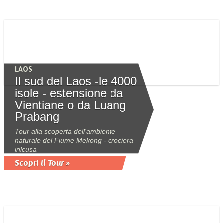
LAOS
Il sud del Laos -le 4000
isole - estensione da
Vientiane o da Luang
Prabang
Tour alla scoperta dell'ambiente
naturale del Fiume Mekong - crociera
inlcusa
Scopri il Tour »