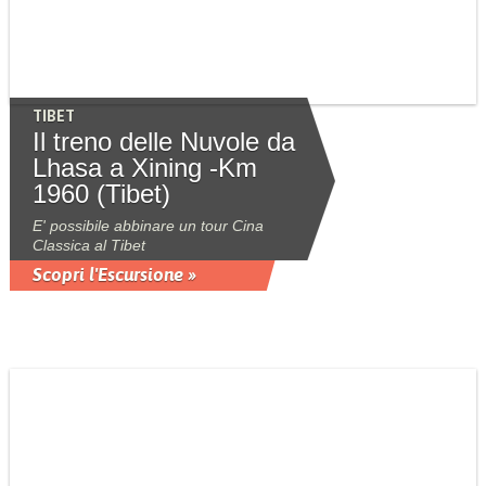
TIBET
Il treno delle Nuvole da
Lhasa a Xining -Km
1960 (Tibet)
E' possibile abbinare un tour Cina
Classica al Tibet
Scopri l'Escursione »