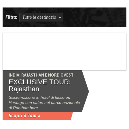
Filtra:
INDIA: RAJASTHAN E NORD OVEST
EXCLUSIVE TOUR:
Rajasthan
Ssistemazione in hotel di lusso ed
Heritage con safari nel parco nazionale
di Ranthambore
Scopri il Tour »