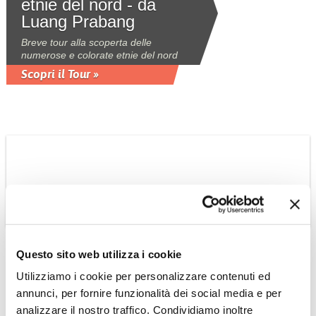
etnie del nord - da
Luang Prabang
Breve tour alla scoperta delle
numerose e colorate etnie del nord
Scopri il Tour »
NEPAL
Questo sito web utilizza i cookie
Nepal - Trekking Poon
Utilizziamo i cookie per personalizzare contenuti ed
Hill
annunci, per fornire funzionalità dei social media e per
Trekking leggero e tour culturale della
analizzare il nostro traffico. Condividiamo inoltre