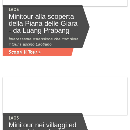
LAOS
Minitour alla scoperta
della Piana delle Giara
- da Luang Prabang
Interessante estensione che completa
il tour Fascino Laotiano
Scopri il Tour »
LAOS
Minitour nei villaggi ed