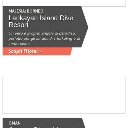
MALESIA: BORNEO
Lankayan Island Dive
Resort
Un vero e proprio angolo di paradiso,
perfetto per gli amanti di snorkeling e di
immersione
Scopri l'Hotel »
OMAN