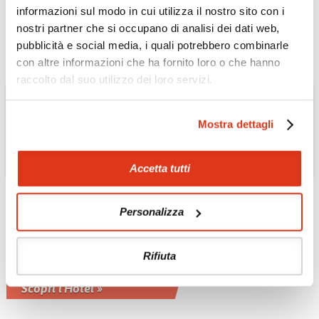
godersi al meglio le proprie vacanze
informazioni sul modo in cui utilizza il nostro sito con i
Scopri l'Hotel »
nostri partner che si occupano di analisi dei dati web,
pubblicità e social media, i quali potrebbero combinarle
con altre informazioni che ha fornito loro o che hanno
raccolto dal suo utilizzo dei loro servizi.
Mostra dettagli
Accetta tutti
VIETNAM
Personalizza
La Veranda Resort
Sulla spiaggia nella zona di Duong
Rifiuta
Dong, a 4 km dall’aeroporto di Phú
Quoc
Scopri l'Hotel »