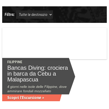
Filtra:
FILIPPINE
Bancas Diving: crociera
in barca da Cebu a
Malapascua
4 giorni nelle isole delle Filippine, dove
ammirare fondali mozzafiato
Scopri l'Escursione »