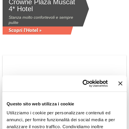
Crowne Plaza Muscat
4* Hotel
Stanza molto confortevoli e sempre
pulite
Scopri l'Hotel »
OMAN
Questo sito web utilizza i cookie
Six Senses Zighy Bay
Utilizziamo i cookie per personalizzare contenuti ed
5* lux - Virtuoso
annunci, per fornire funzionalità dei social media e per
Luogo meraviglioso per rilassarsi e
analizzare il nostro traffico. Condividiamo inoltre