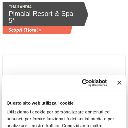
THAILANDIA
Pimalai Resort & Spa
5*
Scopri l'Hotel »
INDIA MARE ANDAMANE KOVALAM
Questo sito web utilizza i cookie
GOA
Tilar Silo
Utilizziamo i cookie per personalizzare contenuti ed
annunci, per fornire funzionalità dei social media e per
Incastonato tra una foresta pluviale
verdeggiante e spiagge di sabbia
analizzare il nostro traffico. Condividiamo inoltre