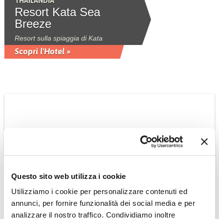
THAILANDIA
Resort Kata Sea
Breeze
Resort sulla spiaggia di Kata
Scopri l'Hotel »
OMAN
Questo sito web utilizza i cookie
Anantara Al Baleed
Utilizziamo i cookie per personalizzare contenuti ed
Salalah 5*
annunci, per fornire funzionalità dei social media e per
Resort su una spiaggia privata
analizzare il nostro traffico. Condividiamo inoltre