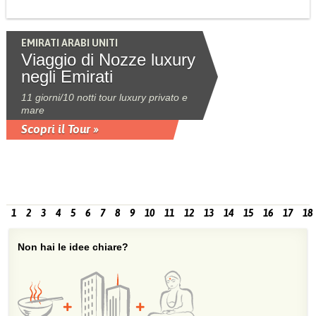
EMIRATI ARABI UNITI
Viaggio di Nozze luxury
negli Emirati
11 giorni/10 notti tour luxury privato e
mare
Scopri il Tour »
1
2
3
4
5
6
7
8
9
10
11
12
13
14
15
16
17
18
Non hai le idee chiare?