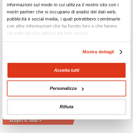
Tour privato 9 notti con guida in inglese
informazioni sul modo in cui utilizza il nostro sito con i
Scopri il Tour »
nostri partner che si occupano di analisi dei dati web,
pubblicità e social media, i quali potrebbero combinarle
con altre informazioni che ha fornito loro o che hanno
raccolto dal suo utilizzo dei loro servizi.
Mostra dettagli
Accetta tutti
THAILANDIA
Tour essenziale della
Personalizza
Thailandia da nord a
sud
Rifiuta
Tour privato 11 notti con guida in
inglese
Scopri il Tour »