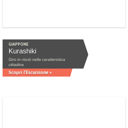
GIAPPONE
Kurashiki
Giro in risciò nella caratteristica
cittadina
Scopri l'Escursione »