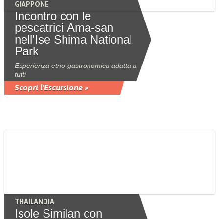
GIAPPONE
Incontro con le
pescatrici Ama-san
nell'Ise Shima National
Park
Esperienza etno-gastronomica adatta a
tutti
Scopri l'Escursione »
THAILANDIA
Isole Similan con