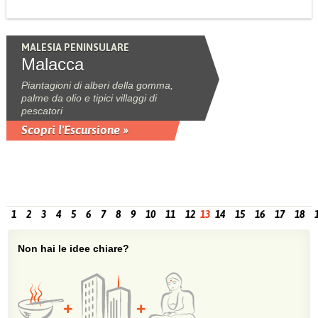
MALESIA PENINSULARE
Malacca
Piantagioni di alberi della gomma,
palme da olio e tipici villaggi di
pescatori
Scopri l'Escursione »
1
2
3
4
5
6
7
8
9
10
11
12
13
14
15
16
17
18
Non hai le idee chiare?