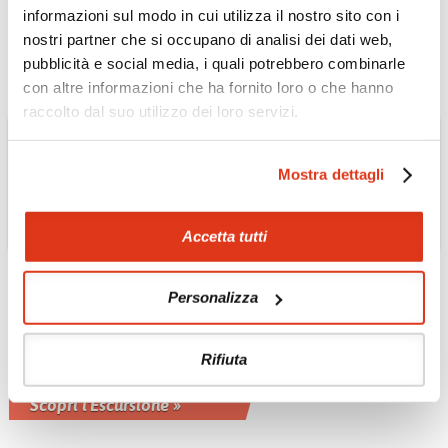
Abbonamento ferroviario per turisti
informazioni sul modo in cui utilizza il nostro sito con i
Scopri l'Escursione »
nostri partner che si occupano di analisi dei dati web,
pubblicità e social media, i quali potrebbero combinarle
con altre informazioni che ha fornito loro o che hanno
raccolto dal suo utilizzo dei loro servizi.
Mostra dettagli
Accetta tutti
GIAPPONE
Kamakura Walking
Tour e giro in
Personalizza
Rickshaw, in treno da
Tokyo
Rifiuta
Escursione privata di un'intera giornata
Scopri l'Escursione »