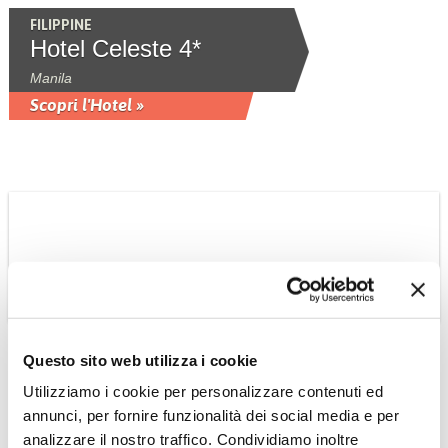
FILIPPINE
Hotel Celeste 4*
Manila
Scopri l'Hotel »
Questo sito web utilizza i cookie
THAILANDIA
Utilizziamo i cookie per personalizzare contenuti ed
Hotel Dusit Thani 5*
annunci, per fornire funzionalità dei social media e per
Centralissimo, a pochi minuti a piedi
analizzare il nostro traffico. Condividiamo inoltre