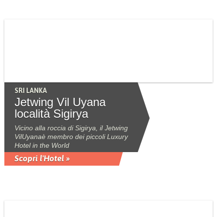
SRI LANKA
Jetwing Vil Uyana
località Sigirya
Vicino alla roccia di Sigirya, il Jetwing
VilUyanaè membro dei piccoli Luxury
Hotel in the World
Scopri l'Hotel »