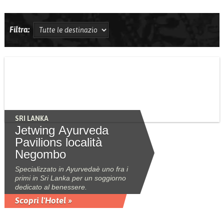
Filtra:
SRI LANKA
Jetwing Ayurveda
Pavilions località
Negombo
Specializzato in Ayurvedaè uno fra i
primi in Sri Lanka per un soggiorno
dedicato al benessere.
Scopri l'Hotel »