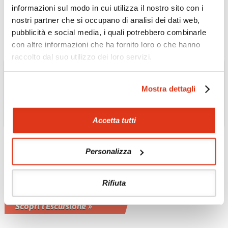
Abbonamento ferroviario per turisti
informazioni sul modo in cui utilizza il nostro sito con i
Scopri l'Escursione »
nostri partner che si occupano di analisi dei dati web,
pubblicità e social media, i quali potrebbero combinarle
con altre informazioni che ha fornito loro o che hanno
raccolto dal suo utilizzo dei loro servizi.
Mostra dettagli
Accetta tutti
GIAPPONE
Kamakura Walking
Tour e giro in
Personalizza
Rickshaw, in treno da
Tokyo
Rifiuta
Escursione privata di un'intera giornata
Scopri l'Escursione »