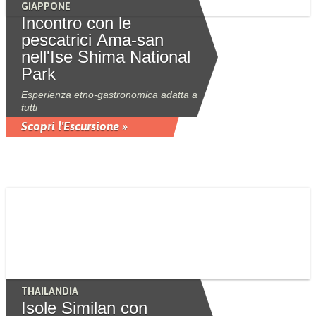
GIAPPONE
Incontro con le
pescatrici Ama-san
nell'Ise Shima National
Park
Esperienza etno-gastronomica adatta a
tutti
Scopri l'Escursione »
THAILANDIA
Isole Similan con