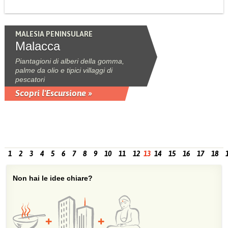
MALESIA PENINSULARE
Malacca
Piantagioni di alberi della gomma,
palme da olio e tipici villaggi di
pescatori
Scopri l'Escursione »
1
2
3
4
5
6
7
8
9
10
11
12
13
14
15
16
17
18
Non hai le idee chiare?