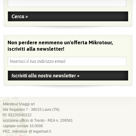
Non perdere nemmeno un'offerta Mikrotour,
iscriviti alla newsletter!
Mikrotour Viaggi srl
Via Segantini 7 - 38015 Lavis (TN)
P.I. 02235540222
iscrizione ufficio di Trento - REA n. 209581
capitale sociale 10.000€
PEC: mikrotour @ legalmail.it