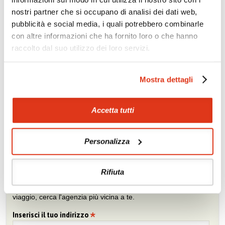
nostri partner che si occupano di analisi dei dati web,
Se conosci poco l'Oriente, lasciati suggerire quale sia il Paese
giusto per te.
pubblicità e social media, i quali potrebbero combinarle
con altre informazioni che ha fornito loro o che hanno
Prova la nostra bussola »
raccolto dal suo utilizzo dei loro servizi.
Mostra dettagli
Chiedi un preventivo
Sei viaggiatore/trice che non trova un’agenzia vicina o sei
agente e vuoi collaborare con noi?
Accetta tutti
Chiedi un preventivo
Personalizza
Trova l'agenzia più vicina
Rifiuta
Sei interessato ai nostri tour? Fatti consigliare da un agente di
viaggio, cerca l'agenzia più vicina a te.
Inserisci il tuo indirizzo