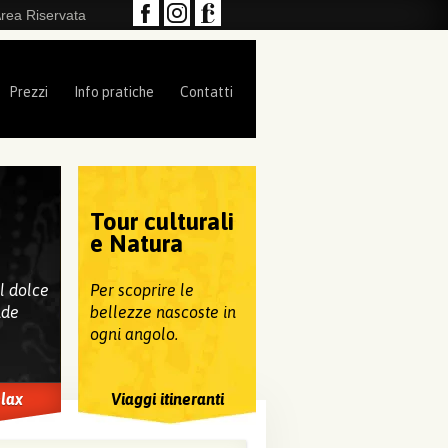
rea Riservata
Prezzi
Info pratiche
Contatti
Tour culturali
e
e Natura
al dolce
Per scoprire le
nde
bellezze nascoste in
ogni angolo.
elax
Viaggi itineranti