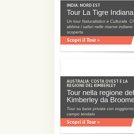
INDIA: NORD EST
Tour La Tigre Indiana
Un tour Naturalistico e Culturale. C
abbina i safari nelle riserve indiane 
scoperta
Scopri il Tour »
AUSTRALIA: COSTA OVEST E LA
REGIONE DEL KIMBERLEY
Tour nella regione del
Kimberley da Broom
Tour su base privata con soggiorno
campo tendato
Scopri il Tour »