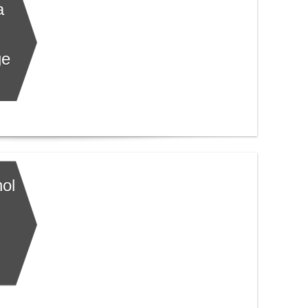
a
ge
hol