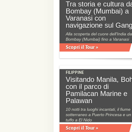
Tra storia e cultura d
Bombay (Mumbai) a
Varanasi con
navigazione sul Gan
Alla scoperta del cuore dell'India da
Bombay (Mumbai) fino a Varanasi
Scopri il Tour »
FILIPPINE
Visitando Manila, Bo
con il parco di
Pamilacan Marine e
Palawan
10 notti tra luoghi incantati, il fiume
sotterraneo a Puerto Princesa e un
tuffo a El Nido
Scopri il Tour »