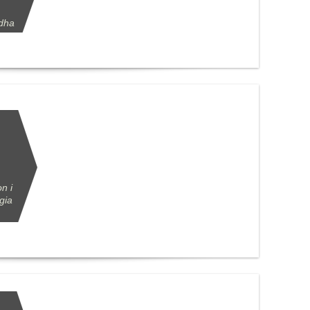
ddha
n i
gia