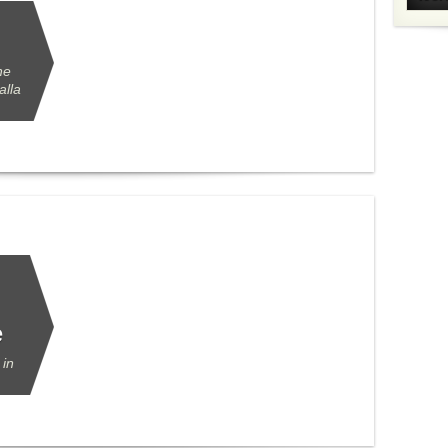
he
alla
e
 in