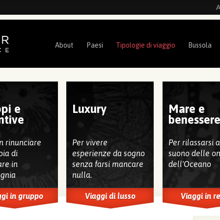
A
About
Paesi
Tipologie di viaggio
Bussola
pi e
Luxury
Mare e
ntive
benesser
n rinunciare
Per vivere
Per rilassarsi 
oia di
esperienze da sogno
suono delle o
are in
senza farsi mancare
dell'Oceano
gnia
nulla.
gi in gruppo
Viaggi di lusso
Viaggi in r