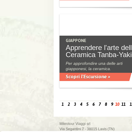
GIAPPONE
Apprendere l'arte del
Ceramica Tanba-Yaki
Per approfondire una delle arti
giapponesi, la ceramica.
Scopri l'Escursione »
1
2
3
4
5
6
7
8
9
10
11
1
Mikrotour Viaggi srl
Via Segantini 7 - 38015 Lavis (TN)