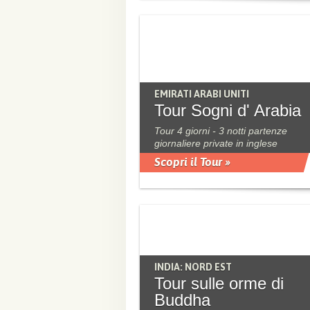
EMIRATI ARABI UNITI
Tour Sogni d' Arabia
Tour 4 giorni - 3 notti partenze
giornaliere private in inglese
Scopri il Tour »
INDIA: NORD EST
Tour sulle orme di
Buddha