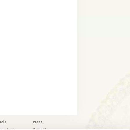
sola
Prezzi
o pratiche
Contatti