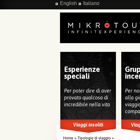
Salta al contenuto principale
English
Italiano
Esperienze
Grup
speciali
ince
Per poter dire di aver
Per no
provato qualcosa di
alla gi
incredibile nella vita
viaggi
compa
Viaggi insoliti
Viag
Home
»
Tipologie di viaggio
»