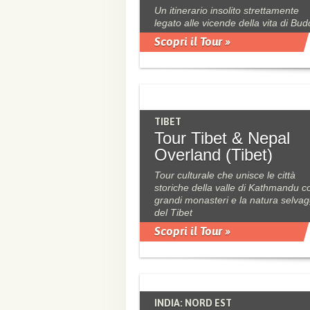
Un itinerario insolito strettamente
legato alle vicende della vita di Bu
Scopri il Tour »
TIBET
Tour Tibet & Nepal
Overland (Tibet)
Tour culturale che unisce le città
storiche della valle di Kathmandu co
grandi monasteri e la natura selvag
del Tibet
Scopri il Tour »
INDIA: NORD EST