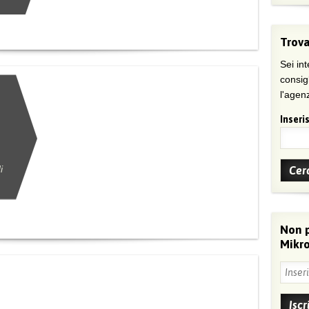
Trova
Sei int
consig
l'agenz
Inseris
i
Non 
Mikro