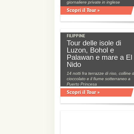
giornaliere private in inglese
Scopri il Tour »
FILIPPINE
Tour delle isole di
Luzon, Bohol e
Palawan e mare a El
Nido
14 notti fra terrazze di riso, colline d
cioccolato e il fiume sotterraneo a
Puerto Princesa
Scopri il Tour »