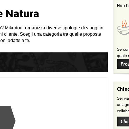
Non ha
 e Natura
o? Mikrotour organizza diverse tipologie di viaggi in
gni cliente. Scegli una categoria tra quelle proposte
oni adatte a te.
Se con
quale s
Prov
Chied
Sei viaggiatore/trice che non trova
un’age
collab
Chi