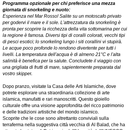
Programma opzionale per chi preferisce una mezza
giornata di snorkeling e nuoto:
Esperienza nel Mar Rosso! Salite su un motoscafo privato
per godervi il mare e il sole. L'attrezzatura da snorkeling è
pronta per scoprire la ricchezza della vita sottomarina per cui
la regione è famosa. Diversi tipi di coralli colorati, vecchi tipi
di pesci esotici; lo snorkeling lungo i siti corallini vi stupirà.
Le acque poco profonde lo rendono divertente per tutti i
livelli. La temperatura dell'acqua è di almeno 21°C e l'alta
salinità è benefica per la salute. Concludete il viaggio con
una grigliata di frutti di mare, sapientemente preparata dal
vostro skippe
r.
Dopo pranzo, visitate la Casa delle Arti Islamiche, dove
potrete esplorare una straordinaria collezione di arte
islamica, manufatti e rari manoscritti. Questo gioiello
culturale offre una visione approfondita del ricco patrimonio
e delle tradizioni artistiche del mondo islamico.
Scoprite che le cose sono altrettanto conviviali sulla
terraferma nella suggestiva città vecchia di Al Balad, che ha