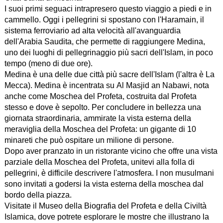
I suoi primi seguaci intrapresero questo viaggio a piedi e in
cammello. Oggi i pellegrini si spostano con l'Haramain, il
sistema ferroviario ad alta velocità all'avanguardia
dell'Arabia Saudita, che permette di raggiungere Medina,
uno dei luoghi di pellegrinaggio più sacri dell'Islam, in poco
tempo (meno di due ore).
Medina è una delle due città più sacre dell'Islam (l'altra è La
Mecca). Medina è incentrata su Al Masjid an Nabawi, nota
anche come Moschea del Profeta, costruita dal Profeta
stesso e dove è sepolto. Per concludere in bellezza una
giornata straordinaria, ammirate la vista esterna della
meraviglia della Moschea del Profeta: un gigante di 10
minareti che può ospitare un milione di persone.
Dopo aver pranzato in un ristorante vicino che offre una vista
parziale della Moschea del Profeta, unitevi alla folla di
pellegrini, è difficile descrivere l'atmosfera. I non musulmani
sono invitati a godersi la vista esterna della moschea dal
bordo della piazza.
Visitate il Museo della Biografia del Profeta e della Civiltà
Islamica, dove potrete esplorare le mostre che illustrano la