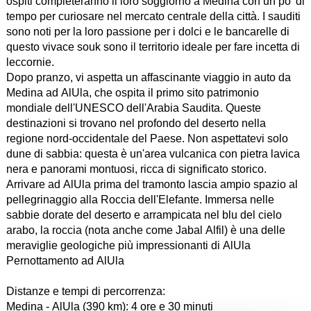
ospiti completeranno il loro soggiorno a Medina con un po' di
tempo per curiosare nel mercato centrale della città. I sauditi
sono noti per la loro passione per i dolci e le bancarelle di
questo vivace souk sono il territorio ideale per fare incetta di
leccornie.
Dopo pranzo, vi aspetta un affascinante viaggio in auto da
Medina ad AlUla, che ospita il primo sito patrimonio
mondiale dell'UNESCO dell'Arabia Saudita. Queste
destinazioni si trovano nel profondo del deserto nella
regione nord-occidentale del Paese. Non aspettatevi solo
dune di sabbia: questa è un'area vulcanica con pietra lavica
nera e panorami montuosi, ricca di significato storico.
Arrivare ad AlUla prima del tramonto lascia ampio spazio al
pellegrinaggio alla Roccia dell'Elefante. Immersa nelle
sabbie dorate del deserto e arrampicata nel blu del cielo
arabo, la roccia (nota anche come Jabal Alfil) è una delle
meraviglie geologiche più impressionanti di AlUla
Pernottamento ad AlUla
Distanze e tempi di percorrenza:
Medina - AlUla (390 km): 4 ore e 30 minuti