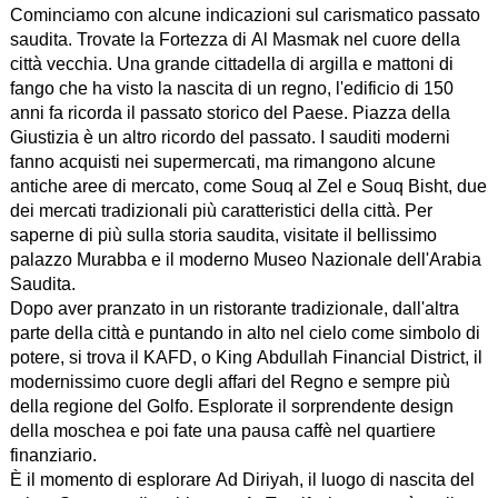
Cominciamo con alcune indicazioni sul carismatico passato
saudita. Trovate la Fortezza di Al Masmak nel cuore della
città vecchia. Una grande cittadella di argilla e mattoni di
fango che ha visto la nascita di un regno, l'edificio di 150
anni fa ricorda il passato storico del Paese. Piazza della
Giustizia è un altro ricordo del passato. I sauditi moderni
fanno acquisti nei supermercati, ma rimangono alcune
antiche aree di mercato, come Souq al Zel e Souq Bisht, due
dei mercati tradizionali più caratteristici della città. Per
saperne di più sulla storia saudita, visitate il bellissimo
palazzo Murabba e il moderno Museo Nazionale dell'Arabia
Saudita.
Dopo aver pranzato in un ristorante tradizionale, dall'altra
parte della città e puntando in alto nel cielo come simbolo di
potere, si trova il KAFD, o King Abdullah Financial District, il
modernissimo cuore degli affari del Regno e sempre più
della regione del Golfo. Esplorate il sorprendente design
della moschea e poi fate una pausa caffè nel quartiere
finanziario.
È il momento di esplorare Ad Diriyah, il luogo di nascita del