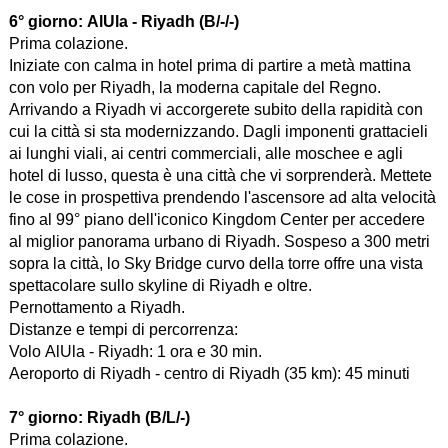
6° giorno:
AlUla - Riyadh (B/-/-)
Prima colazione.
Iniziate con calma in hotel prima di partire a metà mattina
con volo per Riyadh, la moderna capitale del Regno.
Arrivando a Riyadh vi accorgerete subito della rapidità con
cui la città si sta modernizzando. Dagli imponenti grattacieli
ai lunghi viali, ai centri commerciali, alle moschee e agli
hotel di lusso, questa è una città che vi sorprenderà. Mettete
le cose in prospettiva prendendo l'ascensore ad alta velocità
fino al 99° piano dell'iconico Kingdom Center per accedere
al miglior panorama urbano di Riyadh. Sospeso a 300 metri
sopra la città, lo Sky Bridge curvo della torre offre una vista
spettacolare sullo skyline di Riyadh e oltre.
Pernottamento a Riyadh.
Distanze e tempi di percorrenza:
Volo AlUla - Riyadh: 1 ora e 30 min.
Aeroporto di Riyadh - centro di Riyadh (35 km): 45 minuti
7° giorno:
Riyadh (B/L/-)
Prima colazione.