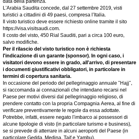
data della partenza.
L'Arabia Saudita concede, dal 27 settembre 2019, visti
turistici a cittadini di 49 paesi, compresa l’Italia.
Il visto turistico deve essere richiesto online tramite il sito
https://visa.visitsaudi.com.
Il costo del visto, 450 Rial Sauditi, pari a circa 100 euro,
salvo modifiche.
Per il rilascio del visto turistico non è richiesta
l'indicazione di un garante (sponsor). In ogni caso, i
visitatori devono essere in grado, all'arrivo, di presentare
i documenti giustificativi obbligatori, in particolare in
termini di copertura sanitaria.
In occasione del periodo del pellegrinaggio annuale "Hajj",
si raccomanda ai connazionali che intendano recarsi nel
Paese per motivi diversi dal pellegrinaggio religioso, di
prendere contatto con la propria Compagnia Aerea, al fine di
verificare preventivamente le regole da essa adottate.
Potrebbe, infatti, essere negato l'imbarco ai possessori di
alcune tipologie di visto (in particolare turismo e business),
se si prevede di atterrare in alcuni aeroporti del Paese (in
particolare Gedda, Medina, Taif e Yambu).