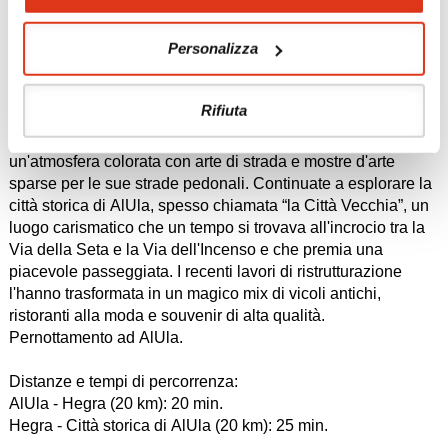
aggiungendo alla sensazione di oasi che AlUla ancora
conserva. Seguite il tortuoso e ombreggiato Oasis Heritage
Personalizza
Trail attraverso l'aranceto, ascoltate gli uccelli e immaginate
come i nomadi del passato trovassero qui acqua e rifugio dal
deserto.
Rifiuta
Uscite dall'oasi lussureggiante ad AlJadeeda, un'area
conosciuta anche come “Città dell'arte”, che presenta
un'atmosfera colorata con arte di strada e mostre d'arte
sparse per le sue strade pedonali. Continuate a esplorare la
città storica di AlUla, spesso chiamata “la Città Vecchia”, un
luogo carismatico che un tempo si trovava all'incrocio tra la
Via della Seta e la Via dell'Incenso e che premia una
piacevole passeggiata. I recenti lavori di ristrutturazione
l'hanno trasformata in un magico mix di vicoli antichi,
ristoranti alla moda e souvenir di alta qualità.
Pernottamento ad AlUla.
Distanze e tempi di percorrenza:
AlUla - Hegra (20 km): 20 min.
Hegra - Città storica di AlUla (20 km): 25 min.