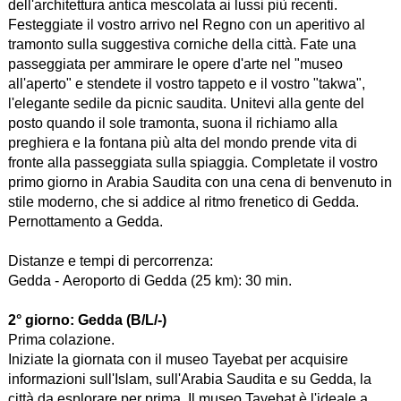
dell'architettura antica mescolata ai lussi più recenti.
Festeggiate il vostro arrivo nel Regno con un aperitivo al
tramonto sulla suggestiva corniche della città. Fate una
passeggiata per ammirare le opere d'arte nel "museo
all'aperto" e stendete il vostro tappeto e il vostro "takwa",
l'elegante sedile da picnic saudita. Unitevi alla gente del
posto quando il sole tramonta, suona il richiamo alla
preghiera e la fontana più alta del mondo prende vita di
fronte alla passeggiata sulla spiaggia. Completate il vostro
primo giorno in Arabia Saudita con una cena di benvenuto in
stile moderno, che si addice al ritmo frenetico di Gedda.
Pernottamento a Gedda.
Distanze e tempi di percorrenza:
Gedda - Aeroporto di Gedda (25 km): 30 min.
2° giorno:
Gedda (B/L/-)
Prima colazione.
Iniziate la giornata con il museo Tayebat per acquisire
informazioni sull'Islam, sull'Arabia Saudita e su Gedda, la
città da esplorare per prima. Il museo Tayebat è l'ideale a