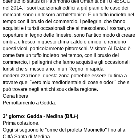
ottenuto lo status di Patrimonio dell'Umanità dell'UNESCO
nel 2014. I suoi tradizionali edifici a più piani e le case dei
mercanti sono un tesoro architettonico. È un tuffo indietro nel
tempo con il brusio del commercio, i pellegrini che fanno
acquisti e i turisti occasionali che si mescolano. I roshan, o
coperture in legno delle finestre, sono l'antico modo di creare
ombra e fresco in questo clima caldo e umido, e rendono
questi vicoli particolarmente pittoreschi. Visitare Al Balad è
come fare un tuffo indietro nel tempo, con il brusio del
commercio, i pellegrini che fanno acquisti e gli occasionali
turisti che si mescolano. In un Regno in rapida
modernizzazione, questa zona potrebbe essere l'ultima a
trovare quel "vero mix mediorientale di cose e odori" che si
può trovare negli antichi souk della regione.
Cena libera.
Pernottamento a Gedda.
3° giorno:
Gedda - Medina (B/L/-)
Prima colazione.
Oggi si seguono le "orme del profeta Maometto" fino alla
Città Santa di Medina.