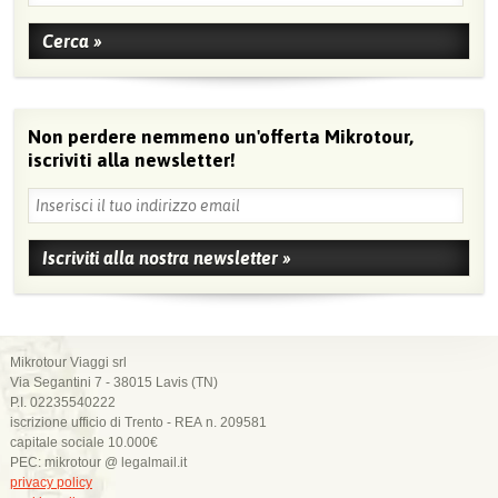
Non perdere nemmeno un'offerta Mikrotour,
iscriviti alla newsletter!
Mikrotour Viaggi srl
Via Segantini 7 - 38015 Lavis (TN)
P.I. 02235540222
iscrizione ufficio di Trento - REA n. 209581
capitale sociale 10.000€
PEC: mikrotour @ legalmail.it
privacy policy