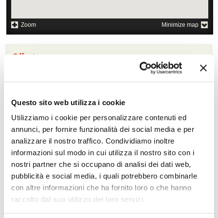
Zoom
Minimize map
Offerte
Quotazioni di alcune proposte di viaggio, modificabili su
richiesta
Scopri i prezzi »
Questo sito web utilizza i cookie
Utilizziamo i cookie per personalizzare contenuti ed
annunci, per fornire funzionalità dei social media e per
analizzare il nostro traffico. Condividiamo inoltre
Da non perdere in Bhutan
informazioni sul modo in cui utilizza il nostro sito con i
Tour naturalistici e
Etnoturismo
nostri partner che si occupano di analisi dei dati web,
paesaggistici,
pubblicità e social media, i quali potrebbero combinarle
Trekking
Esperienze mistiche nei
con altre informazioni che ha fornito loro o che hanno
monasteri
raccolto dal suo utilizzo dei loro servizi.