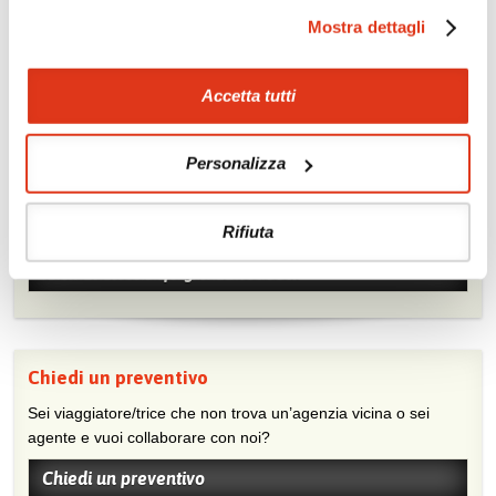
Mostra dettagli
Accetta tutti
Personalizza
Mostraci le tue foto su Facebook
Condividi con gli altri viaggiatori le tue esperienze e scambia
Rifiuta
consigli e suggerimenti sulle tue località preferite.
Visita la nostra pagina Facebook
Chiedi un preventivo
Sei viaggiatore/trice che non trova un’agenzia vicina o sei
agente e vuoi collaborare con noi?
Chiedi un preventivo