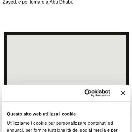
Zayed, e poi tornare a Abu Dhabi.
Zoom
Minimize map
Questo sito web utilizza i cookie
Offerte
Utilizziamo i cookie per personalizzare contenuti ed
annunci, per fornire funzionalità dei social media e per
Quotazioni di alcune proposte di viaggio, modificabili su