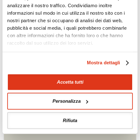
analizzare il nostro traffico. Condividiamo inoltre
richiesta
informazioni sul modo in cui utilizza il nostro sito con i
Scopri i prezzi »
nostri partner che si occupano di analisi dei dati web,
pubblicità e social media, i quali potrebbero combinarle
con altre informazioni che ha fornito loro o che hanno
raccolto dal suo utilizzo dei loro servizi.
Da non perdere in Emirati Arabi Uniti
Mostra dettagli
Tour culturali
Itinerari naturalistici
Accetta tutti
Campi tendati nel deserto
Soggiorni balneari
Personalizza
Rifiuta