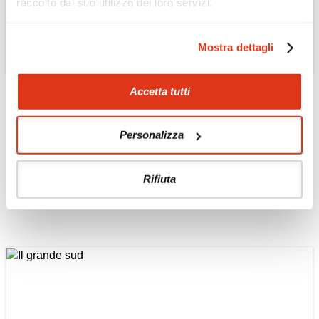
raccolto dal suo utilizzo dei loro servizi.
Mostra dettagli
AUSTRALIA
Accetta tutti
Il centro e il nord
estremo fra parchi e
mare
Personalizza
Un combinato di natura e avventura nei
parchi dell'outback australiano
Rifiuta
Scopri il Tour »