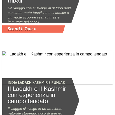
tribali
Un viaggio che si svolge al di fuori delle
consuete mete turistiche e si addice a
chi vuole scoprire realtà rimaste
immutate nei secoli.
Scopri il Tour »
INDIA LADAKH KASHMIR E PUNJAB
Il Ladakh e il Kashmir
con esperienza in
campo tendato
Il viaggio si svolge in un ambiente
naturale stupendo ricco di arte ed