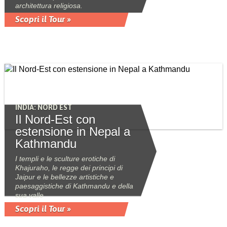
architettura religiosa.
Scopri il Tour »
INDIA: NORD EST
Il Nord-Est con
estensione in Nepal a
Kathmandu
I templi e le sculture erotiche di
Khajuraho, le regge dei principi di
Jaipur e le bellezze artistiche e
paesaggistiche di Kathmandu e della
sua valle
Scopri il Tour »