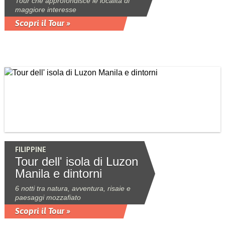
Tour che approfondisce le località di
maggiore interesse
Scopri il Tour »
FILIPPINE
Tour dell' isola di Luzon
Manila e dintorni
6 notti tra natura, avventura, risaie e
paesaggi mozzafiato
Scopri il Tour »