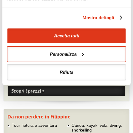
Mostra dettagli
Accetta tutti
Zoom
Minimize map
Personalizza
Offerte
Rifiuta
Quotazioni di alcune proposte di viaggio, modificabili su
richiesta
Scopri i prezzi »
Da non perdere in Filippine
Tour natura e avventura
Canoa, kayak, vela, diving,
snorkelling