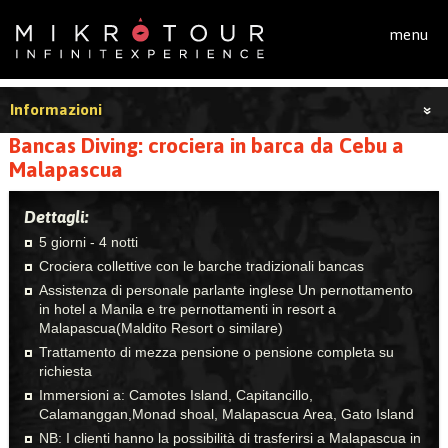
Salta al contenuto principale
menu
Informazioni
Bancas Diving: crociera in barca da Cebu a
Malapascua
Dettagli:
5 giorni - 4 notti
Crociera collettive con le barche tradizionali bancas
Assistenza di personale parlante inglese Un pernottamento
in hotel a Manila e tre pernottamenti in resort a
Malapascua(Maldito Resort o similare)
Trattamento di mezza pensione o pensione completa su
richiesta
Immersioni a: Camotes Island, Capitancillo,
Calamanggan,Monad shoal, Malapascua Area, Gato Island
NB: I clienti hanno la possibilità di trasferirsi a Malapascua in