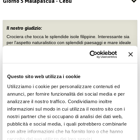
Giorno 5 Malapascua - Cebu
Il nostro giudizio:
Crociera che tocca le splendide isole filippine. Interessante sia
per l'aspetto naturalistico con splendidi paesaggi e mare ideale
per il relax, sia per i fondali mozzafiato adatti agli amanti delle
immersioni. Adatto a tutti. Richiede spirito di adattamento.
Stampa »
Tra i tuoi preferiti »
Questo sito web utilizza i cookie
Utilizziamo i cookie per personalizzare contenuti ed
Info e prenotazioni »
annunci, per fornire funzionalità dei social media e per
analizzare il nostro traffico. Condividiamo inoltre
informazioni sul modo in cui utilizza il nostro sito con i
nostri partner che si occupano di analisi dei dati web,
pubblicità e social media, i quali potrebbero combinarle
con altre informazioni che ha fornito loro o che hanno
raccolto dal suo utilizzo dei loro servizi.