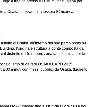
lungo il tragitto presso il Fushimi Inari Taisha per
 a Osaka utilizzando la tessera IC ricaricabile.
e.
Castello di Osaka, all’interno del suo parco posto su
uilding, l’originale struttura a ponte composta da
 e il distretto di Dotonbori, zona famosissima per le
5, consigliamo di visitare OSAKA EXPO 2025!
a 30 minuti con mezzi pubblici da Osaka. (biglietto
presso (2ª classe) fino a Tsuruga (1 ora ca.) e poi