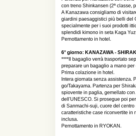
con treno Shinkansen (2ª classe, po
A Kanazawa consigliamo di visitar
giardini paesaggistici più belli de
specialmente per i suoi prodotti it
splendidi kimono in seta Kaga Yuze
Pernottamento in hotel.
6° giorno:
KANAZAWA - SHIRA
****Il bagaglio verrà trasportato s
preparare un bagaglio a mano per
Prima colazione in hotel.
Intera giornata senza assistenza.
go/Takayama. Partenza per Shirakawa
spiovente in paglia, gemellato con
dell'UNESCO. Si prosegue poi per T
di Sanmachi-suji, cuore del centro 
caratteristiche case riconvertite in
inclusa.
Pernottamento in RYOKAN.