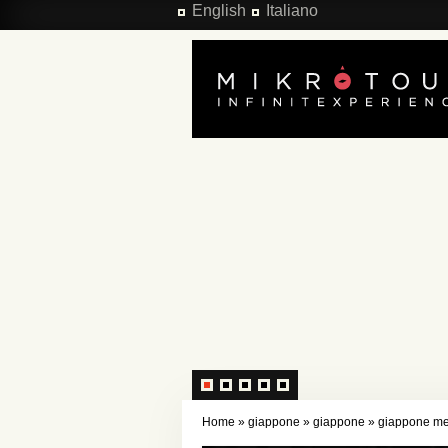
Salta al contenuto principale
English
Italiano
Home
»
giappone
»
giappone
»
giappone med