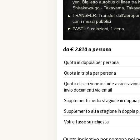
yen. Biglietto autobus di linea tr
Shirakawa-go - Takayama, Taka
TRANSFER: Transfer dall’aeroporto
con i mezzi pubblici
PASTI: 9 colazioni, 1 cena
da € 2.810 a persona
Quota in doppia per persona
Quota in tripla per persona
Quota di iscrizione include assicurazio
invio documenti via email
Supplementi media stagione in doppia p
Supplemento alta stagione in doppia p.
Voli e tasse su richiesta
Quote indicative per persona nei pe