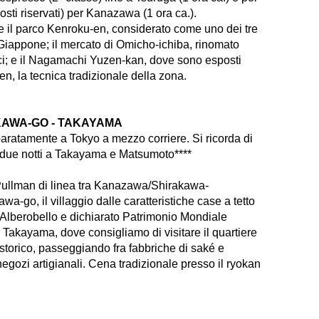
sti riservati) per Kanazawa (1 ora ca.).
e il parco Kenroku-en, considerato come uno dei tre
l Giappone; il mercato di Omicho-ichiba, rinomato
tici; e il Nagamachi Yuzen-kan, dove sono esposti
n, la tecnica tradizionale della zona.
KAWA-GO - TAKAYAMA
eparatamente a Tokyo a mezzo corriere. Si ricorda di
 due notti a Takayama e Matsumoto****
 Pullman di linea tra Kanazawa/Shirakawa-
-go, il villaggio dalle caratteristiche case a tetto
 Alberobello e dichiarato Patrimonio Mondiale
akayama, dove consigliamo di visitare il quartiere
storico, passeggiando fra fabbriche di saké e
 negozi artigianali. Cena tradizionale presso il ryokan