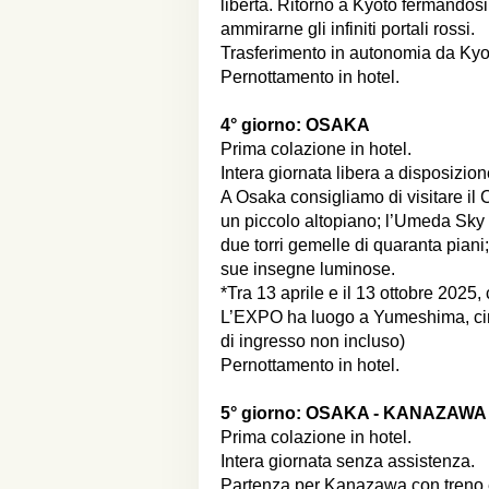
libertà. Ritorno a Kyoto fermandosi 
ammirarne gli infiniti portali rossi.
Trasferimento in autonomia da Kyoto
Pernottamento in hotel.
4° giorno:
OSAKA
Prima colazione in hotel.
Intera giornata libera a disposizion
A Osaka consigliamo di visitare il 
un piccolo altopiano; l’Umeda Sky B
due torri gemelle di quaranta piani;
sue insegne luminose.
*Tra 13 aprile e il 13 ottobre 202
L’EXPO ha luogo a Yumeshima, circ
di ingresso non incluso)
Pernottamento in hotel.
5° giorno:
OSAKA - KANAZAWA
Prima colazione in hotel.
Intera giornata senza assistenza.
Partenza per Kanazawa con treno es