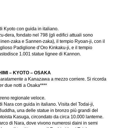
di Kyoto con guida in italiano.
u-dera, fondato nel 798 (gli edifici attuali sono
(Ninen-zaka e Sannen-zaka), il tempio Ryoan-ji, con il
iglioso Padiglione d’Oro Kinkaku-ji, e il tempio
ustodisce 1.001 statue lignee di Kannon.
HIMI – KYOTO – OSAKA
separatamente a Kanazawa a mezzo corriere. Si ricorda
r due notti a Osaka****
treno regionale veloce.
di Nara con guida in italiano. Visita del Todai-ji,
Buddha, una delle statue in bronzo più grandi del
toista Kasuga, circondato da circa 10.000 lanterne.
 parco di Nara, dove vivono numerosi daini in semi