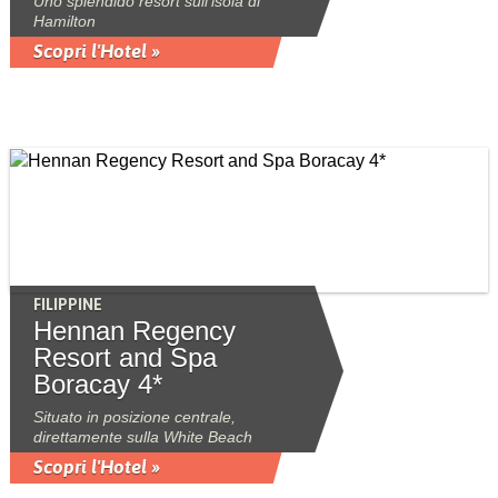
Uno splendido resort sull'isola di
Hamilton
Scopri l'Hotel »
FILIPPINE
Hennan Regency
Resort and Spa
Boracay 4*
Situato in posizione centrale,
direttamente sulla White Beach
Scopri l'Hotel »