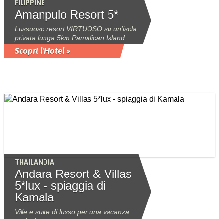
FILIPPINE
Amanpulo Resort 5*
Lussuoso resort VIRTUOSO su un'isola
privata lunga 5km Pamalican Island
Scopri l'Hotel »
THAILANDIA
Andara Resort & Villas
5*lux - spiaggia di
Kamala
Ville e suite di lusso per una vacanza