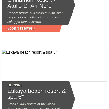
Atollo Di Ari Nord
Resort situato sull'atollo di Alifu Alifu,
un piccolo paradiso circondato da
spiaggia bianchissima
Scopri l'Hotel »
FILIPPINE
Eskaya beach resort &
spa 5*
Small luxury hotels of the world.
Soggiorna in uno dei resort-spa più