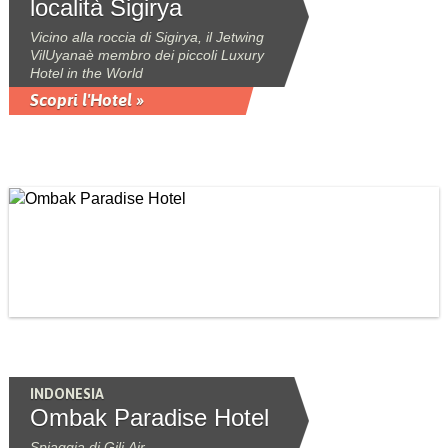
località Sigirya
Vicino alla roccia di Sigirya, il Jetwing
VilUyanaè membro dei piccoli Luxury
Hotel in the World
Scopri l'Hotel »
INDONESIA
Ombak Paradise Hotel
Spiaggia di Gili Air