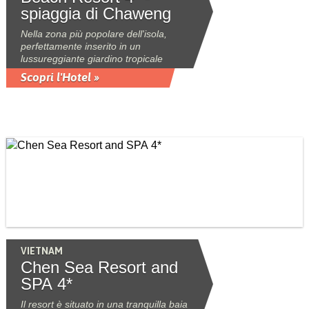
spiaggia di Chaweng
Nella zona più popolare dell'isola,
perfettamente inserito in un
lussureggiante giardino tropicale
Scopri l'Hotel »
VIETNAM
Chen Sea Resort and
SPA 4*
Il resort è situato in una tranquilla baia