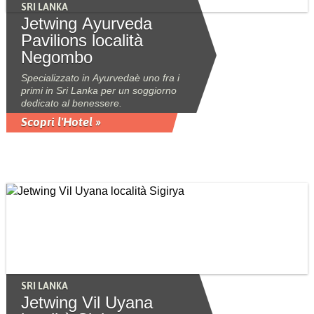
SRI LANKA
Jetwing Ayurveda
Pavilions località
Negombo
Specializzato in Ayurvedaè uno fra i
primi in Sri Lanka per un soggiorno
dedicato al benessere.
Scopri l'Hotel »
SRI LANKA
Jetwing Vil Uyana