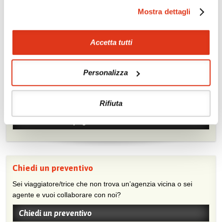
Mostra dettagli
Accetta tutti
Personalizza
Mostraci le tue foto su Facebook
Condividi con gli altri viaggiatori le tue esperienze e scambia
consigli e suggerimenti sulle tue località preferite.
Rifiuta
Visita la nostra pagina Facebook
Chiedi un preventivo
Sei viaggiatore/trice che non trova un’agenzia vicina o sei
agente e vuoi collaborare con noi?
Chiedi un preventivo