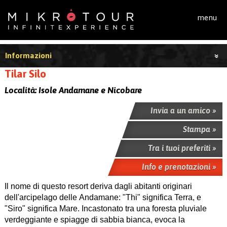
Salta al contenuto principale
menu
Informazioni
Tilar Silo
Località:
Isole Andamane e Nicobare
Invia a un amico »
Stampa »
Tra i tuoi preferiti »
Info e prenotazioni »
Il nome di questo resort deriva dagli abitanti originari
dell'arcipelago delle Andamane: "Thi" significa Terra, e
"Siro" significa Mare. Incastonato tra una foresta pluviale
verdeggiante e spiagge di sabbia bianca, evoca la