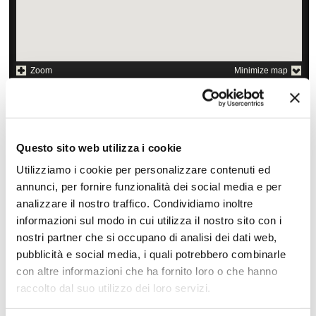
Zoom
Minimize map
Offerte
Quotazioni di alcune proposte di viaggio, modificabili su
Questo sito web utilizza i cookie
richiesta
Utilizziamo i cookie per personalizzare contenuti ed
Scopri i prezzi »
annunci, per fornire funzionalità dei social media e per
analizzare il nostro traffico. Condividiamo inoltre
informazioni sul modo in cui utilizza il nostro sito con i
nostri partner che si occupano di analisi dei dati web,
Da non perdere in India mare Andamane Kovalam
pubblicità e social media, i quali potrebbero combinarle
Goa
con altre informazioni che ha fornito loro o che hanno
Soggiorni balneari
Ayurveda
raccolto dal suo utilizzo dei loro servizi.
Benessere
Diving alle isole Andamane