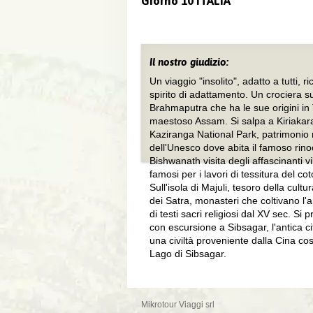
Giorno 10 ITALIA
Il nostro giudizio:
Un viaggio "insolito", adatto a tutti, 
spirito di adattamento. Un crociera s
Brahmaputra che ha le sue origini in T
maestoso Assam. Si salpa a Kiriakaral
Kaziranga National Park, patrimonio
dell'Unesco dove abita il famoso rino
Bishwanath visita degli affascinanti vi
famosi per i lavori di tessitura del co
Sull'isola di Majuli, tesoro della cult
dei Satra, monasteri che coltivano l'
di testi sacri religiosi dal XV sec. Si
con escursione a Sibsagar, l'antica c
una civiltà proveniente dalla Cina cos
Lago di Sibsagar.
Mikrotour Viaggi srl