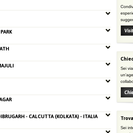
Condivi
esperi
suggeri
Visi
 PARK
NATH
Chied
MAJULI
Sei viaggiatore/trice che non trova
un’age
collab
Chi
SAGAR
DIBRUGARH - CALCUTTA (KOLKATA) - ITALIA
Trova
Sei int