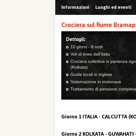
Informazioni
Luoghi ed eventi
Crociera sul fiume Bramap
Dettagli:
10 giorni - 8 notti
Voli di linea dall'Italia
Crociera collettiva in partenza og
(Kolkata)
Guide locali in inglese
Sistemazione in motonave
Trattamento di pensione completa
Giorno 1 ITALIA - CALCUTTA (K
Giorno 2 KOLKATA - GUWAHATI -