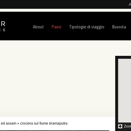
A
About
Paesi
Tipologie di viaggio
Bussola
m ed assam
»
crociera sul fiume bramaputra
Zoo