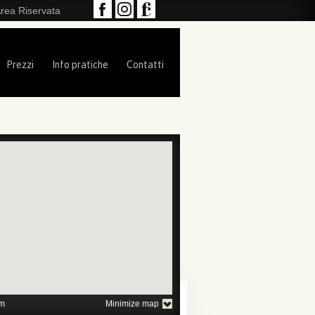
rea Riservata
Prezzi
Info pratiche
Contatti
1
2
3
4
m
Minimize map