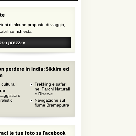
te
ioni di alcune proposte di viaggio,
abili su richiesta
ri i prezzi »
n perdere in India: Sikkim ed
m
 culturali
Trekking e safari
nei Parchi Naturali
rari
e Riserve
aggistici e
ralistici
Navigazione sul
fiume Bramaputra
aci le tue foto su Facebook