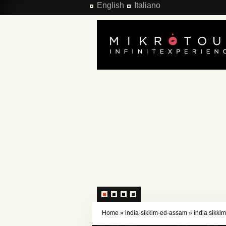
Salta al contenuto principale
English
Italiano
Home
»
india-sikkim-ed-assam
»
india sikki