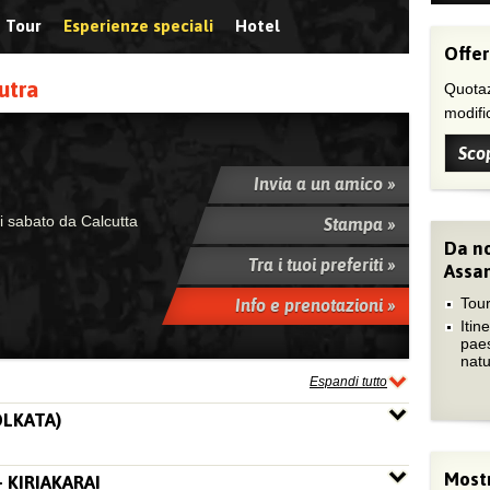
Tour
Esperienze speciali
Hotel
Offer
utra
Quotaz
modific
Scop
Invia a un amico »
ni sabato da Calcutta
Stampa »
Da no
Tra i tuoi preferiti »
Assa
Tour
Info e prenotazioni »
Itine
paes
natu
Espandi tutto
OLKATA)
Mostr
 KIRIAKARAI