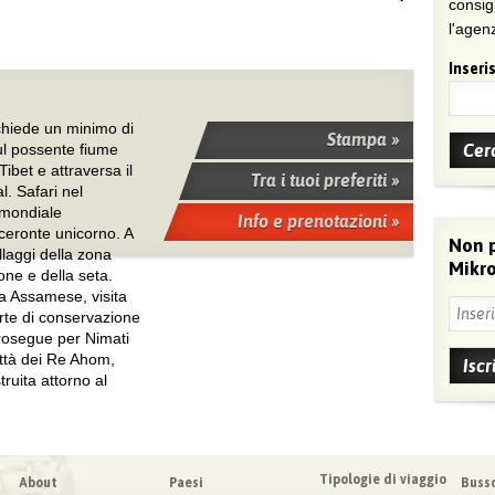
consig
l'agenz
Inseris
richiede un minimo di
Stampa »
ul possente fiume
ibet e attraversa il
Tra i tuoi preferiti »
. Safari nel
 mondiale
Info e prenotazioni »
ceronte unicorno. A
Non 
llaggi della zona
Mikro
tone e della seta.
ura Assamese, visita
arte di conservazione
 prosegue per Nimati
ittà dei Re Ahom,
truita attorno al
Tipologie di viaggio
About
Paesi
Buss