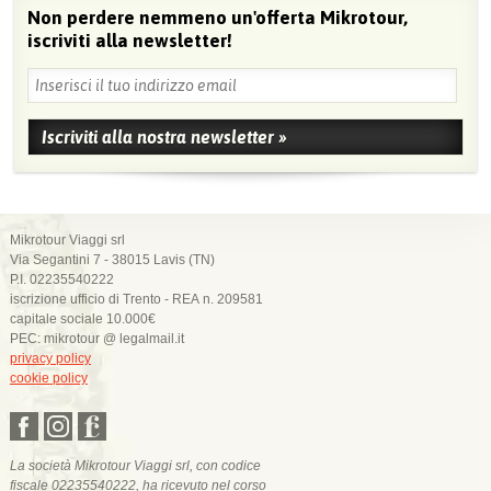
Non perdere nemmeno un'offerta Mikrotour,
iscriviti alla newsletter!
Mikrotour Viaggi srl
Via Segantini 7 - 38015 Lavis (TN)
P.I. 02235540222
iscrizione ufficio di Trento - REA n. 209581
capitale sociale 10.000€
PEC: mikrotour @ legalmail.it
privacy policy
cookie policy
La società Mikrotour Viaggi srl, con codice
fiscale 02235540222, ha ricevuto nel corso