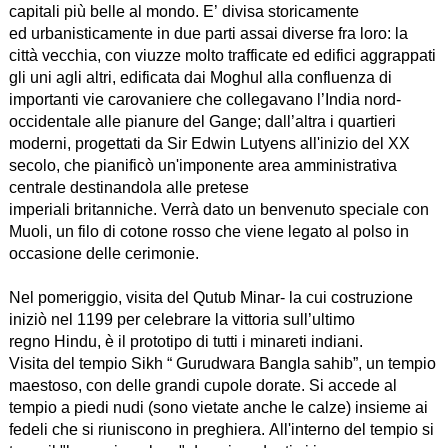
capitali più belle al mondo. E’ divisa storicamente
ed urbanisticamente in due parti assai diverse fra loro: la
città vecchia, con viuzze molto trafficate ed edifici aggrappati
gli uni agli altri, edificata dai Moghul alla confluenza di
importanti vie carovaniere che collegavano l’India nord-
occidentale alle pianure del Gange; dall’altra i quartieri
moderni, progettati da Sir Edwin Lutyens all'inizio del XX
secolo, che pianificò un'imponente area amministrativa
centrale destinandola alle pretese
imperiali britanniche. Verrà dato un benvenuto speciale con
Muoli, un filo di cotone rosso che viene legato al polso in
occasione delle cerimonie.
Nel pomeriggio, visita del Qutub Minar- la cui costruzione
iniziò nel 1199 per celebrare la vittoria sull’ultimo
regno Hindu, è il prototipo di tutti i minareti indiani.
Visita del tempio Sikh “ Gurudwara Bangla sahib”, un tempio
maestoso, con delle grandi cupole dorate. Si accede al
tempio a piedi nudi (sono vietate anche le calze) insieme ai
fedeli che si riuniscono in preghiera. All'interno del tempio si