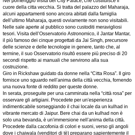
Nel pomeriggio visita del City Palace, che costituisce il
cuore della citta vecchia. Si tratta del palazzo del Maharaja,
alcuni appartamenti sono ancora abitati dalla famiglia
dell’ultimo Maharaja, questi ovviamente non sono visitabili.
Nelle sale aperte al pubblico sono custoditi meravigliosi
tesori. Visita dell’Osservatorio Astronomico, il Jantar Mantar,
il più famoso dei cinque progettati da Jai Singh, precursore
delle scienze e delle tecnologie in genere, tanto che, al
termine, il suo Osservatorio risultò essere più preciso di 20
secondi rispetto ai manuali che servirono alla sua
costruzione.
Giro in Rickshaw guidato da donne nella “Citta Rosa”. Il giro
fornisce uno sguardo nell'anima della città vecchia, fornendo
una nuova fonte di reddito per queste donne.
In serata, proseguite per una camminata nella “città rosa” per
osservare gli artigiani. Procedete per un'esperienza
indimenticabile sorseggiando il chai locale da un kulhad in
vibrante mercato di Jaipur. Bere chai da un kulhad non è
solo una bevanda, è un'immersione nell'anima della città.
Procedete dalla cacofonia di colori e suoni, verso gli angoli
dove i chaiwala (venditori di tè) preparano sapientemente il