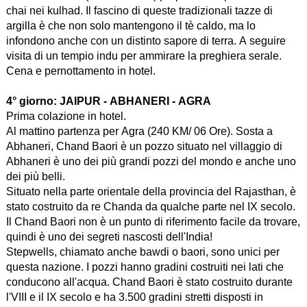
chai nei kulhad. Il fascino di queste tradizionali tazze di
argilla è che non solo mantengono il tè caldo, ma lo
infondono anche con un distinto sapore di terra. A seguire
visita di un tempio indu per ammirare la preghiera serale.
Cena e pernottamento in hotel.
4° giorno:
JAIPUR - ABHANERI - AGRA
Prima colazione in hotel.
Al mattino partenza per Agra (240 KM/ 06 Ore). Sosta a
Abhaneri, Chand Baori è un pozzo situato nel villaggio di
Abhaneri è uno dei più grandi pozzi del mondo e anche uno
dei più belli.
Situato nella parte orientale della provincia del Rajasthan, è
stato costruito da re Chanda da qualche parte nel IX secolo.
Il Chand Baori non è un punto di riferimento facile da trovare,
quindi è uno dei segreti nascosti dell'India!
Stepwells, chiamato anche bawdi o baori, sono unici per
questa nazione. I pozzi hanno gradini costruiti nei lati che
conducono all'acqua. Chand Baori è stato costruito durante
l'VIII e il IX secolo e ha 3.500 gradini stretti disposti in