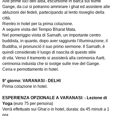
Alle prime luci dell’alba, escursione in barca sul fiume
Gange, da cui si potranno ammirare i ghat ed assistere alle
abluzioni dei fedeli, partecipando al lento risveglio della
città.
Rientro in hotel per la prima colazione.
A seguire visita del Tempio Bharat Mata.
Nel pomeriggio visita di Sarnath, un importante centro
buddista, in quanto, dopo aver raggiunto l'illuminazione, il
Buddha, vi pronunciò il suo primo sermone. Il Sarnath, è
quindi considerato il luogo di nascita di questo stile
di vita. Verso il tramonto si assisterà alla cerimonia Aarti,
cerimonia induista che si svolge sulle rive del Gange.
Cena e pernottamento in hotel.
9° giorno:
VARANASI - DELHI
Prima colazione in hotel.
ESPERIENZA OPZIONALE A VARANASI: - Lezione di
Yoga
(euro 75 per persona)
Verrà effettuato sui Ghat o in hotel, durata: da 45 minuti a 1
ora