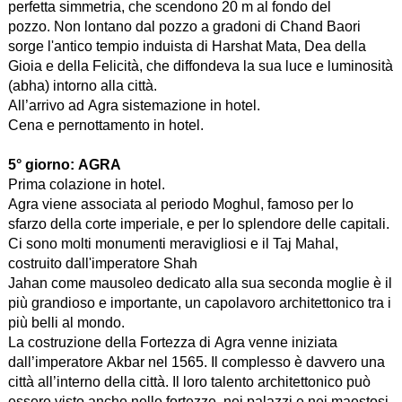
perfetta simmetria, che scendono 20 m al fondo del
pozzo. Non lontano dal pozzo a gradoni di Chand Baori
sorge l'antico tempio induista di Harshat Mata, Dea della
Gioia e della Felicità, che diffondeva la sua luce e luminosità
(abha) intorno alla città.
All’arrivo ad Agra sistemazione in hotel.
Cena e pernottamento in hotel.
5° giorno:
AGRA
Prima colazione in hotel.
Agra viene associata al periodo Moghul, famoso per lo
sfarzo della corte imperiale, e per lo splendore delle capitali.
Ci sono molti monumenti meravigliosi e il Taj Mahal,
costruito dall'imperatore Shah
Jahan come mausoleo dedicato alla sua seconda moglie è il
più grandioso e importante, un capolavoro architettonico tra i
più belli al mondo.
La costruzione della Fortezza di Agra venne iniziata
dall’imperatore Akbar nel 1565. Il complesso è davvero una
città all’interno della città. Il loro talento architettonico può
essere visto anche nelle fortezze, nei palazzi e nei maestosi