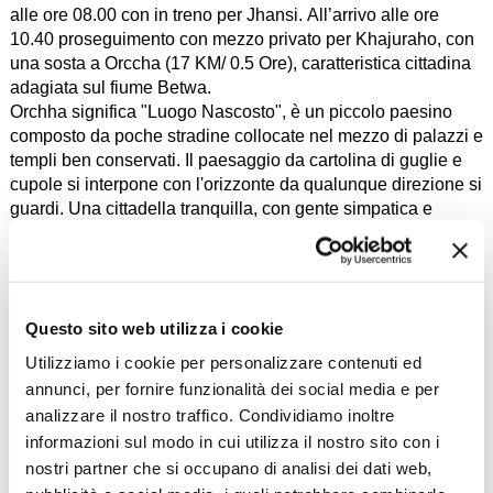
alle ore 08.00 con in treno per Jhansi. All’arrivo alle ore
10.40 proseguimento con mezzo privato per Khajuraho, con
una sosta a Orccha (17 KM/ 0.5 Ore), caratteristica cittadina
adagiata sul fiume Betwa.
Orchha significa "Luogo Nascosto", è un piccolo paesino
composto da poche stradine collocate nel mezzo di palazzi e
templi ben conservati. Il paesaggio da cartolina di guglie e
cupole si interpone con l'orizzonte da qualunque direzione si
guardi. Una cittadella tranquilla, con gente simpatica e
socievole.
Visita del Jehangir Mahal (dono di benvenuto per la visita
dell’imperatore moghul nel XVIIsec.) del Sheesh Mahal,
chiamato “Palazzo degli specchi” e del Phool Bagh,
Questo sito web utilizza i cookie
straordinaria dimora estiva, da non perdere assieme ai
templi Ram Raja e Chaturbuj e Laxminarain con i suoi
Utilizziamo i cookie per personalizzare contenuti ed
affreschi esuberanti.
annunci, per fornire funzionalità dei social media e per
Trasferimento a Khajuraho (172 KMS / 04 Ore).
analizzare il nostro traffico. Condividiamo inoltre
All’arrivo sistemazione in hotel.
informazioni sul modo in cui utilizza il nostro sito con i
Nelle vicinanze di Khajuraho si trova un complesso di templi
nostri partner che si occupano di analisi dei dati web,
Indù e Jainisti degli inizi dell'XI secolo, che risalgono al