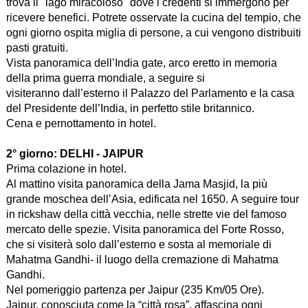
trova il "lago miracoloso" dove i credenti si immergono per
ricevere benefici. Potrete osservate la cucina del tempio, che
ogni giorno ospita miglia di persone, a cui vengono distribuiti
pasti gratuiti.
Vista panoramica dell’India gate, arco eretto in memoria
della prima guerra mondiale, a seguire si
visiteranno dall’esterno il Palazzo del Parlamento e la casa
del Presidente dell’India, in perfetto stile britannico.
Cena e pernottamento in hotel.
2° giorno:
DELHI - JAIPUR
Prima colazione in hotel.
Al mattino visita panoramica della Jama Masjid, la più
grande moschea dell’Asia, edificata nel 1650. A seguire tour
in rickshaw della città vecchia, nelle strette vie del famoso
mercato delle spezie. Visita panoramica del Forte Rosso,
che si visiterà solo dall’esterno e sosta al memoriale di
Mahatma Gandhi- il luogo della cremazione di Mahatma
Gandhi.
Nel pomeriggio partenza per Jaipur (235 Km/05 Ore).
Jaipur, conosciuta come la “città rosa”, affascina ogni