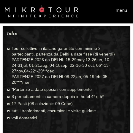
Salta al contenuto principale
menu
Info:
Tour collettivo in italiano garantito con minimo 2
partecipanti, partenza da Delhi a date fisse (di venerdì)
PARTENZE 2026 da DELHI: 15-29may,12-26jun, 10-
24-31jul, 01-21aug, 04-18sep, 02-16-30 oct, 06*-13-
27nov,04-22*-29***dec
PARTENZE 2027 da DELHI:08-22jan, 05-19feb, 05-
20****mar
*Partenze a date speciali con supplemento
8 pernottamenti in camera doppia in hotel 4* e 5*
17 Pasti (08 colazioni+ 09 Cene).
tutti i trasferimenti, escursioni e visite guidate
voli domestici