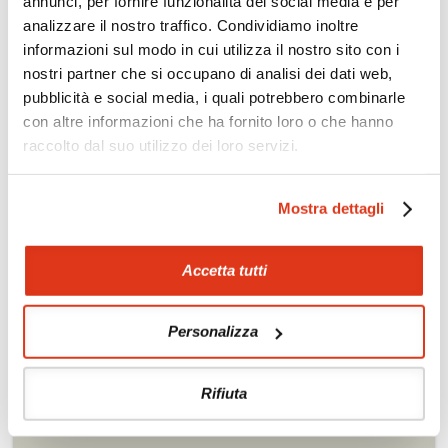
annunci, per fornire funzionalità dei social media e per
richiesta
analizzare il nostro traffico. Condividiamo inoltre
informazioni sul modo in cui utilizza il nostro sito con i
Scopri i prezzi »
nostri partner che si occupano di analisi dei dati web,
pubblicità e social media, i quali potrebbero combinarle
con altre informazioni che ha fornito loro o che hanno
Da non perdere in Indonesia
raccolto dal suo utilizzo dei loro servizi.
Tour culturali
Trekking
Itinerari naturalistici e
Golf
Mostra dettagli
paesaggistici
Soggiorni balneari
Etnoturismo
Accetta tutti
Diving e snorkelling
Soggiorni benessere
Rafting
Personalizza
Rifiuta