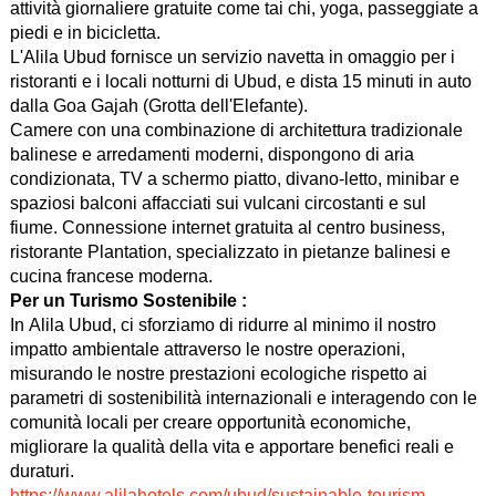
attività giornaliere gratuite come tai chi, yoga, passeggiate a
piedi e in bicicletta.
L'Alila Ubud fornisce un servizio navetta in omaggio per i
ristoranti e i locali notturni di Ubud, e dista 15 minuti in auto
dalla Goa Gajah (Grotta dell'Elefante).
Camere con una combinazione di architettura tradizionale
balinese e arredamenti moderni, dispongono di aria
condizionata, TV a schermo piatto, divano-letto, minibar e
spaziosi balconi affacciati sui vulcani circostanti e sul
fiume. Connessione internet gratuita al centro business,
ristorante Plantation, specializzato in pietanze balinesi e
cucina francese moderna.
Per un Turismo Sostenibile :
In Alila Ubud, ci sforziamo di ridurre al minimo il nostro
impatto ambientale attraverso le nostre operazioni,
misurando le nostre prestazioni ecologiche rispetto ai
parametri di sostenibilità internazionali e interagendo con le
comunità locali per creare opportunità economiche,
migliorare la qualità della vita e apportare benefici reali e
duraturi.
https://www.alilahotels.com/ubud/sustainable-tourism