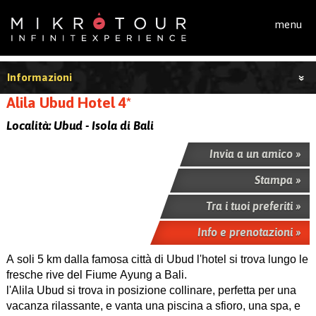
Salta al contenuto principale
menu
Informazioni
Alila Ubud Hotel 4*
Località:
Ubud - Isola di Bali
Invia a un amico »
Stampa »
Tra i tuoi preferiti »
Info e prenotazioni »
A soli 5 km dalla famosa città di Ubud l'hotel si trova lungo le
fresche rive del Fiume Ayung a Bali.
l'Alila Ubud si trova in posizione collinare, perfetta per una
vacanza rilassante, e vanta una piscina a sfioro, una spa, e