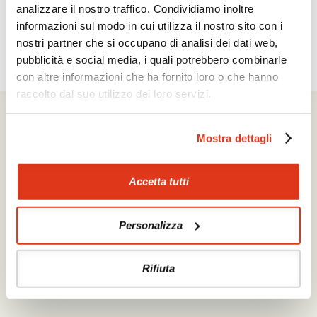
analizzare il nostro traffico. Condividiamo inoltre
informazioni sul modo in cui utilizza il nostro sito con i
nostri partner che si occupano di analisi dei dati web,
pubblicità e social media, i quali potrebbero combinarle
con altre informazioni che ha fornito loro o che hanno
raccolto dal suo utilizzo dei loro servizi.
Mikrotour Viaggi srl
Via Segantini 7 - 38015 Lavis (TN)
P.I. 02235540222
Mostra dettagli
iscrizione ufficio di Trento - REA n. 209581
capitale sociale 10.000€
PEC: mikrotour @ legalmail.it
Accetta tutti
privacy policy
cookie policy
Personalizza
La società Mikrotour Viaggi srl, con codice
fiscale 02235540222, ha ricevuto nel corso
Rifiuta
dell’anno 2020 e 2021 aiuti di stato
pubblicati sul
RNA