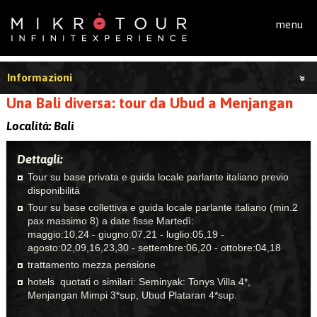
Salta al contenuto principale
menu
Informazioni
Una Bali diversa: tour da Ubud a Menjangan
Località:
Bali
Dettagli:
Tour su base privata e guida locale parlante italiano previo
disponibilità
Tour su base collettiva e guida locale parlante italiano (min.2
pax massimo 8) a date fisse Martedì:
maggio:10,24 - giugno:07,21 - luglio:05,19 -
agosto:02,09,16,23,30 - settembre:06,20 - ottobre:04,18
trattamento mezza pensione
hotels quotati o similari: Seminyak: Tonys Villa 4*,
Menjangan Mimpi 3*sup, Ubud Plataran 4*sup.