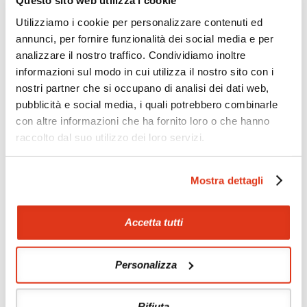
Questo sito web utilizza i cookie
Zoom
Minimize map
Utilizziamo i cookie per personalizzare contenuti ed
annunci, per fornire funzionalità dei social media e per
Offerte
analizzare il nostro traffico. Condividiamo inoltre
Quotazioni di alcune proposte di viaggio, modificabili su
informazioni sul modo in cui utilizza il nostro sito con i
richiesta
nostri partner che si occupano di analisi dei dati web,
pubblicità e social media, i quali potrebbero combinarle
Scopri i prezzi »
con altre informazioni che ha fornito loro o che hanno
raccolto dal suo utilizzo dei loro servizi.
Da non perdere in Indonesia
Mostra dettagli
Tour culturali
Trekking
Itinerari naturalistici e
Golf
paesaggistici
Accetta tutti
Soggiorni balneari
Etnoturismo
Diving e snorkelling
Soggiorni benessere
Personalizza
Rafting
Rifiuta