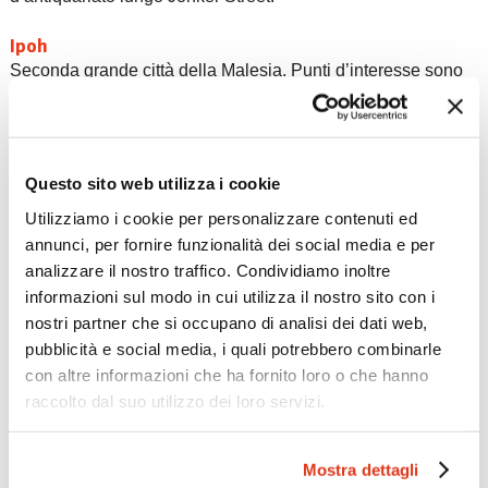
Ipoh
Seconda grande città della Malesia. Punti d’interesse sono
le grotte di roccia calcarea di Perak Tong e di Sam Poh Tong
con templi molto caratteristici al loro interno, il Museo
Geologico, le rovine del Castello di Kellie, i Lake Gardens di
Taiping, Bukit Larut Hill Resorts, il Museo Nazionale, la
Questo sito web utilizza i cookie
Moschea Ubudiah, il Santuario di Kuala Gula Bird e il Parco
giungla di Kuala Woh.
Utilizziamo i cookie per personalizzare contenuti ed
annunci, per fornire funzionalità dei social media e per
analizzare il nostro traffico. Condividiamo inoltre
informazioni sul modo in cui utilizza il nostro sito con i
nostri partner che si occupano di analisi dei dati web,
pubblicità e social media, i quali potrebbero combinarle
con altre informazioni che ha fornito loro o che hanno
raccolto dal suo utilizzo dei loro servizi.
Mostra dettagli