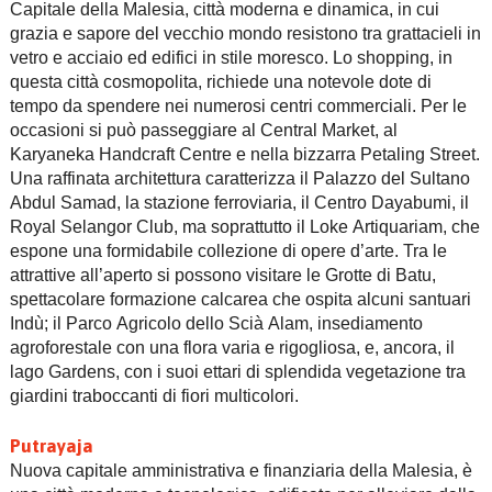
Capitale della Malesia, città moderna e dinamica, in cui
grazia e sapore del vecchio mondo resistono tra grattacieli in
vetro e acciaio ed edifici in stile moresco. Lo shopping, in
questa città cosmopolita, richiede una notevole dote di
tempo da spendere nei numerosi centri commerciali. Per le
occasioni si può passeggiare al Central Market, al
Karyaneka Handcraft Centre e nella bizzarra Petaling Street.
Una raffinata architettura caratterizza il Palazzo del Sultano
Abdul Samad, la stazione ferroviaria, il Centro Dayabumi, il
Royal Selangor Club, ma soprattutto il Loke Artiquariam, che
espone una formidabile collezione di opere d’arte. Tra le
attrattive all’aperto si possono visitare le Grotte di Batu,
spettacolare formazione calcarea che ospita alcuni santuari
Indù; il Parco Agricolo dello Scià Alam, insediamento
agroforestale con una flora varia e rigogliosa, e, ancora, il
lago Gardens, con i suoi ettari di splendida vegetazione tra
giardini traboccanti di fiori multicolori.
Putrayaja
Nuova capitale amministrativa e finanziaria della Malesia, è