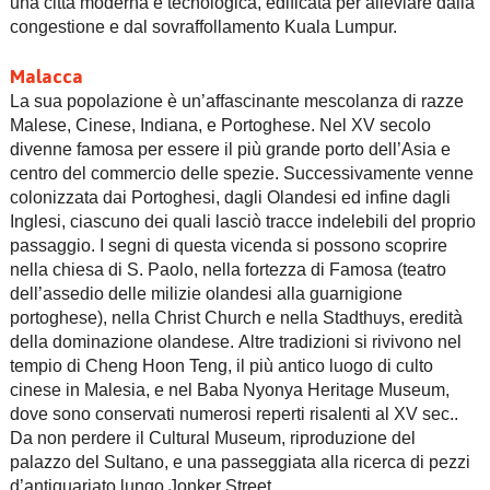
una città moderna e tecnologica, edificata per alleviare dalla
congestione e dal sovraffollamento Kuala Lumpur.
Malacca
La sua popolazione è un’affascinante mescolanza di razze
Malese, Cinese, Indiana, e Portoghese. Nel XV secolo
divenne famosa per essere il più grande porto dell’Asia e
centro del commercio delle spezie. Successivamente venne
colonizzata dai Portoghesi, dagli Olandesi ed infine dagli
Inglesi, ciascuno dei quali lasciò tracce indelebili del proprio
passaggio. I segni di questa vicenda si possono scoprire
nella chiesa di S. Paolo, nella fortezza di Famosa (teatro
dell’assedio delle milizie olandesi alla guarnigione
portoghese), nella Christ Church e nella Stadthuys, eredità
della dominazione olandese. Altre tradizioni si rivivono nel
tempio di Cheng Hoon Teng, il più antico luogo di culto
cinese in Malesia, e nel Baba Nyonya Heritage Museum,
dove sono conservati numerosi reperti risalenti al XV sec..
Da non perdere il Cultural Museum, riproduzione del
palazzo del Sultano, e una passeggiata alla ricerca di pezzi
d’antiquariato lungo Jonker Street.