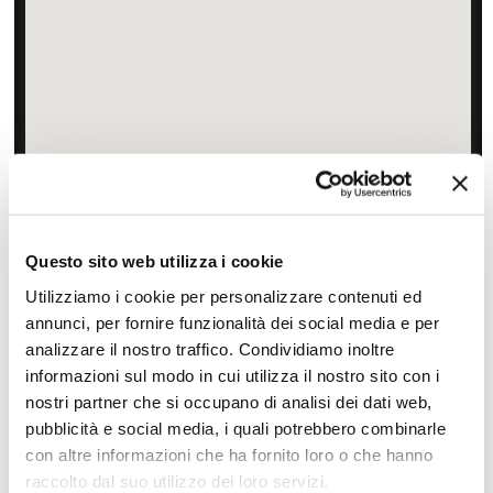
Zoom
Minimize map
Offerte
Questo sito web utilizza i cookie
Quotazioni di alcune proposte di viaggio, modificabili su
Utilizziamo i cookie per personalizzare contenuti ed
richiesta
annunci, per fornire funzionalità dei social media e per
analizzare il nostro traffico. Condividiamo inoltre
Scopri i prezzi »
informazioni sul modo in cui utilizza il nostro sito con i
nostri partner che si occupano di analisi dei dati web,
pubblicità e social media, i quali potrebbero combinarle
Da non perdere in Malesia Peninsulare
con altre informazioni che ha fornito loro o che hanno
raccolto dal suo utilizzo dei loro servizi.
Tour culturali
Itinerari naturalistici