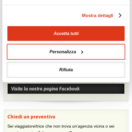
Soggiorni balneari
Mostra dettagli
Accetta tutti
Personalizza
Mostraci le tue foto su Facebook
Rifiuta
Condividi con gli altri viaggiatori le tue esperienze e scambia
consigli e suggerimenti sulle tue località preferite.
Visita la nostra pagina Facebook
Chiedi un preventivo
Sei viaggiatore/trice che non trova un’agenzia vicina o sei