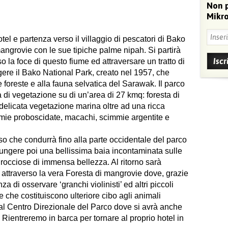
Non 
Mikro
tel e partenza verso il villaggio di pescatori di Bako
angrovie con le sue tipiche palme nipah. Si partirà
 la foce di questo fiume ed attraversare un tratto di
gere il Bako National Park, creato nel 1957, che
le foreste e alla fauna selvatica del Sarawak. Il parco
i vegetazione su di un’area di 27 kmq: foresta di
 delicata vegetazione marina oltre ad una ricca
mmie proboscidate, macachi, scimmie argentite e
so che condurrà fino alla parte occidentale del parco
giungere poi una bellissima baia incontaminata sulle
 rocciose di immensa bellezza. Al ritorno sarà
 attraverso la vera Foresta di mangrovie dove, grazie
a di osservare ‘granchi violinisti’ ed altri piccoli
che costituiscono ulteriore cibo agli animali
o al Centro Direzionale del Parco dove si avrà anche
 Rientreremo in barca per tornare al proprio hotel in