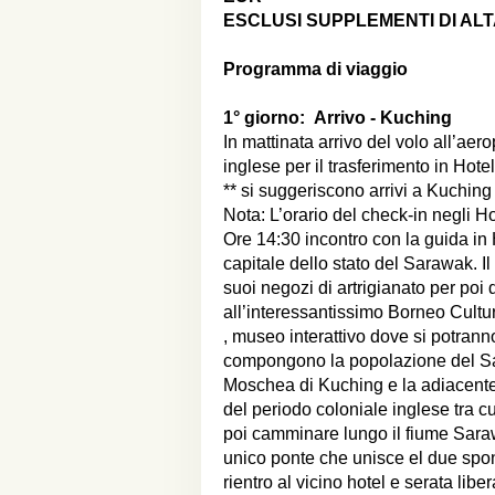
ESCLUSI SUPPLEMENTI DI AL
Programma di viaggio
1° giorno:
Arrivo - Kuching
In mattinata arrivo del volo all’aer
inglese per il trasferimento in Hotel
** si suggeriscono arrivi a Kuching 
Nota: L’orario del check-in negli H
Ore 14:30 incontro con la guida in 
capitale dello stato del Sarawak. I
suoi negozi di artrigianato per poi 
all’interessantissimo Borneo Cul
, museo interattivo dove si potranno
compongono la popolazione del Sar
Moschea di Kuching e la adiacente 
del periodo coloniale inglese tra cui
poi camminare lungo il fiume Saraw
unico ponte che unisce el due spond
rientro al vicino hotel e serata lib