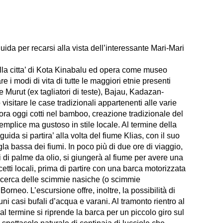
uida per recarsi alla vista dell’interessante Mari-Mari
dalla citta’ di Kota Kinabalu ed opera come museo
e i modi di vita di tutte le maggiori etnie presenti
ie Murut (ex tagliatori di teste), Bajau, Kadazan-
isitare le case tradizionali appartenenti alle varie
ora oggi cotti nel bamboo, creazione tradizionale del
emplice ma gustoso in stile locale. Al termine della
guida si partira’ alla volta del fiume Klias, con il suo
a bassa dei fiumi. In poco più di due ore di viaggio,
i di palme da olio, si giungerà al fiume per avere una
etti locali, prima di partire con una barca motorizzata
a ricerca delle scimmie nasiche (o scimmie
orneo. L’escursione offre, inoltre, la possibilità di
ni casi bufali d’acqua e varani. Al tramonto rientro al
al termine si riprende la barca per un piccolo giro sul