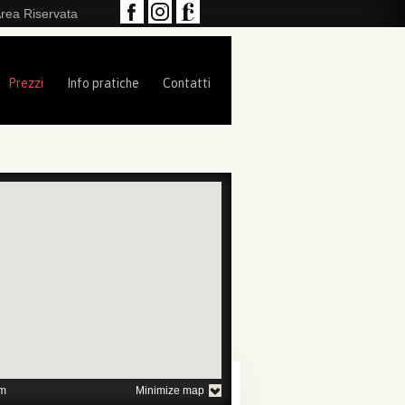
rea Riservata
Prezzi
Info pratiche
Contatti
1
2
3
4
5
m
Minimize map