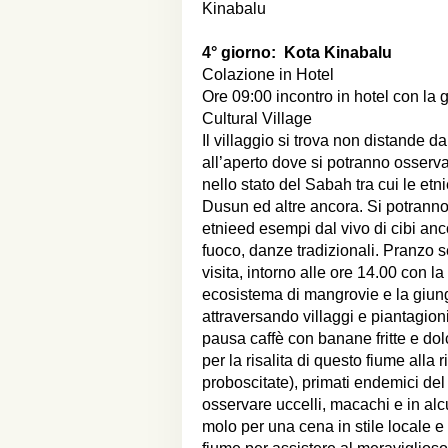
Kinabalu
4° giorno:
Kota Kinabalu
Colazione in Hotel
Ore 09:00 incontro in hotel con la g
Cultural Village
Il villaggio si trova non distande 
all’aperto dove si potranno osservar
nello stato del Sabah tra cui le etn
Dusun ed altre ancora. Si potranno v
etnieed esempi dal vivo di cibi anc
fuoco, danze tradizionali. Pranzo s
visita, intorno alle ore 14.00 con la 
ecosistema di mangrovie e la giungl
attraversando villaggi e piantagion
pausa caffè con banane fritte e dolc
per la risalita di questo fiume all
proboscitate), primati endemici del B
osservare uccelli, macachi e in alcu
molo per una cena in stile locale e 