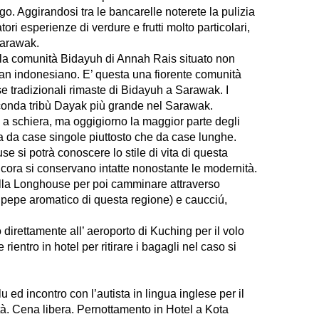
uogo. Aggirandosi tra le bancarelle noterete la pulizia
tori esperienze di verdure e frutti molto particolari,
 Sarawak.
lla comunità Bidayuh di Annah Rais situato non
tan indonesiano. E’ questa una fiorente comunità
e tradizionali rimaste di Bidayuh a Sarawak. I
onda tribù Dayak più grande nel Sarawak.
a schiera, ma oggigiorno la maggior parte degli
ta da case singole piuttosto che da case lunghe.
use si potrà conoscere lo stile di vita di questa
ncora si conservano intatte nonostante le modernità.
della Longhouse per poi camminare attraverso
o pepe aromatico di questa regione) e caucciú,
o direttamente all’ aeroporto di Kuching per il volo
ientro in hotel per ritirare i bagagli nel caso si
u ed incontro con l’autista in lingua inglese per il
ttà. Cena libera. Pernottamento in Hotel a Kota