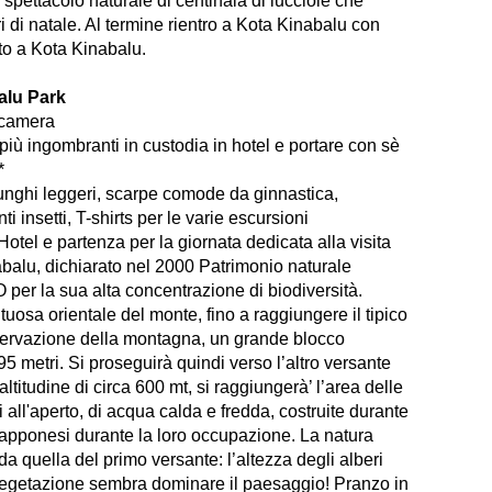
 spettacolo naturale di centinaia di lucciole che
di natale. Al termine rientro a Kota Kinabalu con
to a Kota Kinabalu.
alu Park
a camera
i più ingombranti in custodia in hotel e portare con sè
*
lunghi leggeri, scarpe comode da ginnastica,
i insetti, T-shirts per le varie escursioni
Hotel e partenza per la giornata dedicata alla visita
balu, dichiarato nel 2000 Patrimonio naturale
per la sua alta concentrazione di biodiversità.
uosa orientale del monte, fino a raggiungere il tipico
servazione della montagna, un grande blocco
095 metri. Si proseguirà quindi verso l’altro versante
itudine di circa 600 mt, si raggiungerà’ l’area delle
 all'aperto, di acqua calda e fredda, costruite durante
apponesi durante la loro occupazione. La natura
 da quella del primo versante: l’altezza degli alberi
vegetazione sembra dominare il paesaggio! Pranzo in