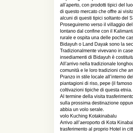
all'aperto, con prodotti tipici del l
di questo mercato che offre ai visita
alcuni di questi tipici soltanto del
Proseguiremo verso il villaggio de
lontano dal confine con il Kaliman
rurale e ospita una delle poche cas
Bidayuh o Land Dayak sono la sec
Tradizionalmente vivevano in case 
insediamenti di Bidayuh è costitui
All'arrivo nella tradizionale longho
comunità e le loro tradizioni che a
Pranzo in stile locale all’interno 
piantagioni di riso, pepe (il famos
coltivazioni tipiche di questa etnia.
Al termine della visita trasferiment
sulla prossima destinazione oppure r
abbia un volo serale.
volo Kuching Kotakinabalu
Arrivo all’aeroporto di Kota Kinabal
trasferimento al proprio Hotel in ci