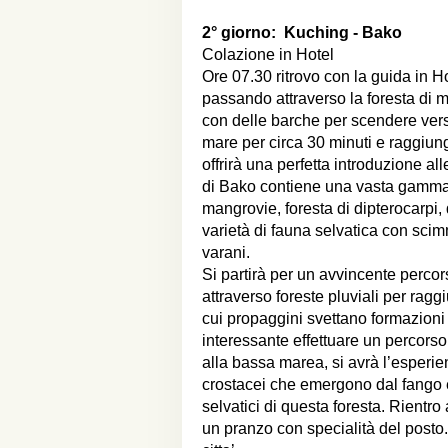
2° giorno:
Kuching - Bako
Colazione in Hotel
Ore 07.30 ritrovo con la guida in Ho
passando attraverso la foresta di m
con delle barche per scendere verso
mare per circa 30 minuti e raggiun
offrirà una perfetta introduzione al
di Bako contiene una vasta gamma d
mangrovie, foresta di dipterocarpi,
varietà di fauna selvatica con sci
varani.
Si partirà per un avvincente percor
attraverso foreste pluviali per rag
cui propaggini svettano formazioni
interessante effettuare un percorso
alla bassa marea, si avrà l’esperienz
crostacei che emergono dal fango e 
selvatici di questa foresta. Rientr
un pranzo con specialità del posto.