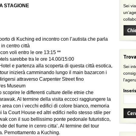
TA STAGIONE
Sei viaggiatore/trice che non trova
un’age
collab
Chi
oporto di Kuching ed incontro con l’autista che parla
 in centro città
con voli entro le ore 13:15 **
Trova
otels sarebbe tra le ore 14.00/15:00
Hotel e partenza alla scoperta di questa città esotica,
Sei int
l tour inizierà camminando lungo il main bazarcon i
consig
dirigersi attraverso Carpenter Street fino
l'agenz
tures Museum
Inseris
 scoprire le differenti culture delle etnie che
awak. Al termine della visita eccoci raggiungere la
area con i vecchi edifici di colore bianco, memoria
 la Court House ed altri edifici nello stesso stile per
ak con il suo bellissimo ponte pedonale futuristico,
e del fiume in cenro citta’. Al termine del tour
era. Pernottamento a Kuching.