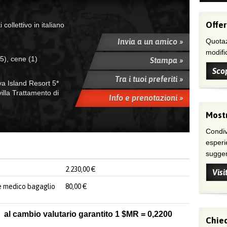
Offer
collettivo in italiano
Invia a un amico »
Quotaz
modific
(5), cene (1)
Stampa »
Scop
Tra i tuoi preferiti »
ya Island Resort 5*
illa Trattamento di
Info e prenotazioni »
Mostr
Condivi
esperi
suggeri
2.230,00 €
Visi
ne medico bagaglio
80,00 €
l cambio valutario garantito 1 $MR = 0,2200
Chied