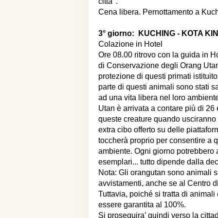
citta’ .
Cena libera. Pernottamento a Kuc
3° giorno:
KUCHING - KOTA K
Colazione in Hotel
Ore 08.00 ritrovo con la guida in 
di Conservazione degli Orang Utan
protezione di questi primati istitui
parte di questi animali sono stati sal
ad una vita libera nel loro ambient
Utan è arrivata a contare più di 2
queste creature quando usciranno da
extra cibo offerto su delle piattaf
toccherà proprio per consentire a qu
ambiente. Ogni giorno potrebbero app
esemplari... tutto dipende dalla d
Nota: Gli orangutan sono animali se
avvistamenti, anche se al Centro 
Tuttavia, poiché si tratta di animal
essere garantita al 100%.
Si proseguira’ quindi verso la citta