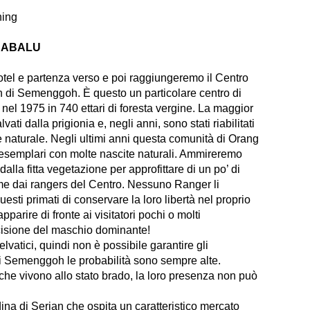
hing
INABALU
Hotel e partenza verso e poi raggiungeremo il Centro
 di Semenggoh. È questo un particolare centro di
to nel 1975 in 740 ettari di foresta vergine. La maggior
vati dalla prigionia e, negli anni, sono stati riabilitati
e naturale. Negli ultimi anni questa comunità di Orang
6 esemplari con molte nascite naturali. Ammireremo
lla fitta vegetazione per approfittare di un po’ di
orme dai rangers del Centro. Nessuno Ranger li
esti primati di conservare la loro libertà nel proprio
arire di fronte ai visitatori pochi o molti
ecisione del maschio dominante!
lvatici, quindi non è possibile garantire gli
di Semenggoh le probabilità sono sempre alte.
i che vivono allo stato brado, la loro presenza non può
dina di Serian che ospita un caratteristico mercato