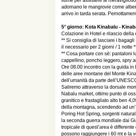
fiume per assistere al meraviglioso
adornano le mangrovie come alberi 
arrivo in tarda serata. Pernottamen
5° giorno:
Kota Kinabalu - Kinab
Colazione in Hotel e rilascio dell
** Si consiglia di lasciare i bagagl
il necessario per 2 giorni / 1 notte *
** Cosa portare con sè: pantaloni 
cappellino, poncho leggero, spry ant
Ore 08.00 incontro con la guida in 
delle aree montane del Monte Kina
dell'umanità da parte dell’UNESCO 
Saliremo attraverso la dorsale mont
Nabalu market, ottimo punto di os
granitico e frastagliato alto ben 4,
della montagna, scendendo ad un’alt
Poring Hot Spring, sorgenti naturali
la seconda guerra mondiale dai Gi
tropicale di quest’area è differente
possono raggiungere i 60 mt e la 