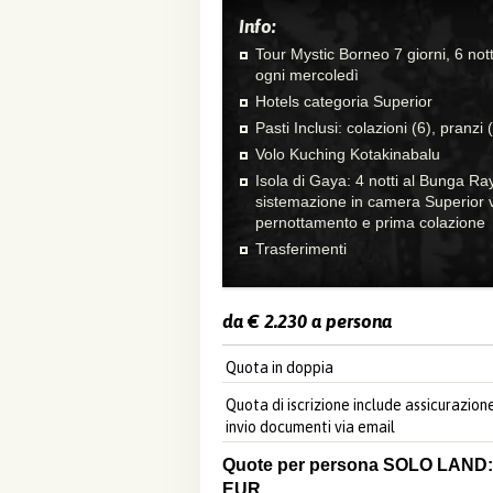
Info:
Tour Mystic Borneo 7 giorni, 6 notti 
ogni mercoledì
Hotels categoria Superior
Pasti Inclusi: colazioni (6), pranzi 
Volo Kuching Kotakinabalu
Isola di Gaya: 4 notti al Bunga Ra
sistemazione in camera Superior v
pernottamento e prima colazione
Trasferimenti
da € 2.230 a persona
Quota in doppia
Quota di iscrizione include assicurazio
invio documenti via email
Quote per persona SOLO LAND: a
EUR