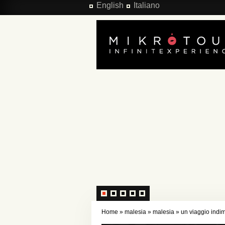
Salta al contenuto principale
English
Italiano
Home
»
malesia
»
malesia
»
un viaggio indim