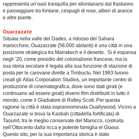
rappresenta un’oasi tranquilla per allontanarsi dal frastuono
e passeggiare tra fontane, cespugli di rose, alberi di arance
e altre piante.
Ouarzazate
Situata nella valle del Dades, a ridosso del Sahara
marocchino, Ouazarzate (56.000 abitanti) è una città in una
posizione strategica tra Marrakech e il deserto. Si è espansa
negli ’20, come presidio del colonialismo francese, ma la
sua storia secolare è legata alla sua funzione di stazione di
posta per le carovane dirette a Timbuctu. Nel 1983 furono
creati gli Atlas Corporation Studios, un importante centro di
produzione di cinematografica, dove sono stati girati (e
continuano ad essere girati) diversi film distribuiti in tutto il
mondo, come il Gladiatore di Ridley Scott. Per questa
ragione la città è stata soprannominata Ouallywood. Vicino a
Ouarzazate si trova la Kasbah (cittadella fortificata) di
Taourirt, tra le meglio conservate del Marocco, costruita
nell’Ottocento dalla ricca e potente famiglia el Glaoui.
Questo sito, per la sua importanza storica è stato