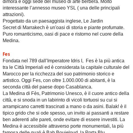
dimora e oggi sede del museo di arte berbera. Molto
interessante l’annesso museo YSL ( una delle principali
attrazioni).
Progettato da un paesaggista inglese, Le Jardin
Secret di Marrakech è un'oasi di storia e piante profumate.
Puro romanticismo, oasi di pace e ristorno nel cuore della
Medina.
Fes
Fondata nel 789 dall’Imperatore Idris I, Fes è la più antica
tra le Città Imperiali ed è considerata la capitale culturale del
Marocco per la ricchezza del suo patrimonio storico e
artistico. Oggi Fes, con oltre 1.000.000 di abitanti, è la
seconda città del paese dopo Casablanca.
La Medina di Fès, Patrimonio Unesco, è il cuore antico della
città, e si snoda in un labirinto di vicoli tortuosi su cui si
arrampicano carretti trascinati a mano o da asini. Balak! è il
tipico grido che si ode spesso, un invito ai passanti a restare
ben aderenti alle pareti, onde evitare di essere investiti. La
Medina è accessibile attraverso porte monumentali, la più
famosa delle quali è Bab Boujeloud, la Porta Blu.