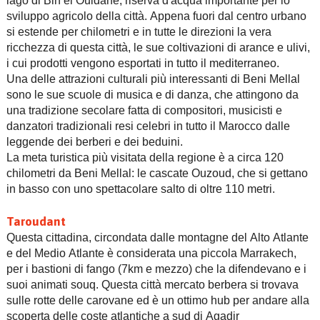
lago di Bin el Ouidane, riserva d'acqua importante per lo
sviluppo agricolo della città. Appena fuori dal centro urbano
si estende per chilometri e in tutte le direzioni la vera
ricchezza di questa città, le sue coltivazioni di arance e ulivi,
i cui prodotti vengono esportati in tutto il mediterraneo.
Una delle attrazioni culturali più interessanti di Beni Mellal
sono le sue scuole di musica e di danza, che attingono da
una tradizione secolare fatta di compositori, musicisti e
danzatori tradizionali resi celebri in tutto il Marocco dalle
leggende dei berberi e dei beduini.
La meta turistica più visitata della regione è a circa 120
chilometri da Beni Mellal: le cascate Ouzoud, che si gettano
in basso con uno spettacolare salto di oltre 110 metri.
Taroudant
Questa cittadina, circondata dalle montagne del Alto Atlante
e del Medio Atlante è considerata una piccola Marrakech,
per i bastioni di fango (7km e mezzo) che la difendevano e i
suoi animati souq. Questa città mercato berbera si trovava
sulle rotte delle carovane ed è un ottimo hub per andare alla
scoperta delle coste atlantiche a sud di Agadir