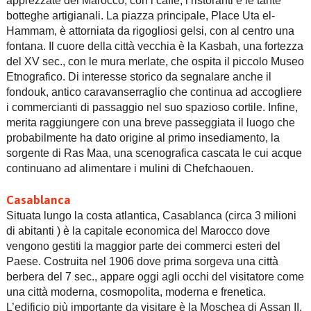
apprezzate del Marocco, con i caffè, i ristoranti e le tante
botteghe artigianali. La piazza principale, Place Uta el-
Hammam, è attorniata da rigogliosi gelsi, con al centro una
fontana. Il cuore della città vecchia è la Kasbah, una fortezza
del XV sec., con le mura merlate, che ospita il piccolo Museo
Etnografico. Di interesse storico da segnalare anche il
fondouk, antico caravanserraglio che continua ad accogliere
i commercianti di passaggio nel suo spazioso cortile. Infine,
merita raggiungere con una breve passeggiata il luogo che
probabilmente ha dato origine al primo insediamento, la
sorgente di Ras Maa, una scenografica cascata le cui acque
continuano ad alimentare i mulini di Chefchaouen.
Casablanca
Situata lungo la costa atlantica, Casablanca (circa 3 milioni
di abitanti ) è la capitale economica del Marocco dove
vengono gestiti la maggior parte dei commerci esteri del
Paese. Costruita nel 1906 dove prima sorgeva una città
berbera del 7 sec., appare oggi agli occhi del visitatore come
una città moderna, cosmopolita, moderna e frenetica.
L’edificio più importante da visitare è la Moschea di Assan II,