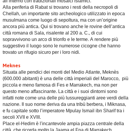
all’interno con tradizionali mosaici islamici.
Alla periferia di Rabat si trovano i resti della necropoli di
Chellah, un importante sito archeologico utilizzato in epoca
musulmana come luogo di sepoltura, ma con un’origine
ancora più antica. Qui si trovano anche le rovine dell’antica
città romana di Sala, risalente al 200 a. C., di cui
sopravvivono un arco di trionfo e le terme. A rendere più
suggestivo il luogo sono le numerose cicogne che hanno
trovato un rifugio sicuro per i loro nidi.
Meknes
Situata alle pendici dei monti del Medio Atlante, Meknès
(600.000 abitanti) è una delle città imperiali del Marocco, più
piccola e meno famosa di Fes e Marrakech, ma non per
questo meno affascinante. La città e i suoi dintorni sono
infatti note come una delle più lussureggianti aree verdi della
nazione. Il suo nome deriva da una tribù berbera, i Miknasa,
e fu capitale sotto l’imperatore Mpulay Ismail ibn Sharif tra i
secoli XVII e XVIII.
Place el-Hedim è l'incantevole ampia piazza centrale della
città, che ricorda molto la Jaama el Fna di Marrakech.