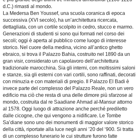
d.C.) rimasti al mondo.
La Medersa Ben Youssef, una scuola coranica di epoca
successiva (XVI secolo), ha un’architettura ricercata,
dettagliata, con un cortile scolpito in cedro, stucco e marmo.
Generazioni di studenti si sono qui formati nel corso dei
secoli; oggi è aperta al pubblico come luogo di interesse
storico. Nel cuore della medina, vicino all’antico ghetto
ebraico, si trova il Palazzo Bahia, costruito nel 1890 da un
gran visir, considerato un capolavoro dell’architettura
tradizionale marocchina. Sia gli interni, con moltissimi saloni
e stanze, sia gli esterni con vari cortili, sono raffinati, decorati
con minuzia e con materiali di pregio. Il Palazzo El Badi è
invece parte del complesso del Palazzo Reale, non un vero
edificio ma ciò che resta di una delle dimore più sfarzose al
mondo, costruita dal re Saadiane Ahmad al-Mansur attorno
al 1578. Oggi luogo di attrazione anche perché prediletto
dalle cicogne, che qui vengono a nidificare. Le Tombe
Sa’diane sono uno dei monumenti di maggior valore storico
della città, riportate alla luce negli anni ’20 del ‘900. Si tratta
di un complesso funerario le cui strutture furono fatte