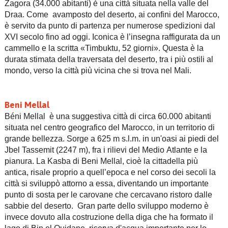
Zagora (34.000 abitanti) è una città situata nella valle del
Draa. Come avamposto del deserto, ai confini del Marocco,
è servito da punto di partenza per numerose spedizioni dal
XVI secolo fino ad oggi. Iconica è l’insegna raffigurata da un
cammello e la scritta «Timbuktu, 52 giorni». Questa è la
durata stimata della traversata del deserto, tra i più ostili al
mondo, verso la città più vicina che si trova nel Mali.
Beni Mellal
Béni Mellal è una suggestiva città di circa 60.000 abitanti
situata nel centro geografico del Marocco, in un territorio di
grande bellezza. Sorge a 625 m s.l.m. in un'oasi ai piedi del
Jbel Tassemit (2247 m), fra i rilievi del Medio Atlante e la
pianura. La Kasba di Beni Mellal, cioè la cittadella più
antica, risale proprio a quell’epoca e nel corso dei secoli la
città si sviluppò attorno a essa, diventando un importante
punto di sosta per le carovane che cercavano ristoro dalle
sabbie del deserto. Gran parte dello sviluppo moderno è
invece dovuto alla costruzione della diga che ha formato il