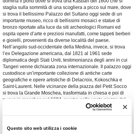
domina il porto dove si trova una Kasbah del 1600 che si
staglia sulla sommità di una scogliera a picco sul mare, dove
si trova il bellissimo Palazzo del Sultano oggi sede di un
importante museo, ricco di bellissimi mosaici e statue di
bronzo riportate alla luce da siti archeologici Romani ed
ospita opere d’arte e preziosi manufatti, come tappeti berberi
e gioielli, provenienti da diverse località del paese.
Nell’angolo sud-occidentale della Medina, invece, si trova
l’ex Delegazione americana, dal 1821 al 1961 sede
diplomatica degli Stati Uniti, testimonianza degli anni in cui
Tangeri venne dichiarata zona internazionale. Il palazzo oggi
custodisce un’importante collezione di antiche carte
geografiche e opere artistiche di Delacroix, Kokoschka e
Saint-Laurent. Nelle vicinanze della piazza del Petit Socco
si trova la Grande Moschea, trasformata in chiesa e poi di
nuovo in moschea nel 1684, mentre nella vasta piazza del
Grand Socco, si trova il centro pulsante di Tangeri, animata
ogni giorno da una folla variopinta, dove si svolge un
mercato ricchissimo anche di prodotti dell’artigianato
marocchino. La Ville Nouvelle di Tangeri è la meta ideale
Questo sito web utilizza i cookie
per una passeggiata e per lo shopping: Place de France è il