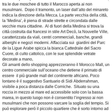
tra le due moschee di tutto il Marocco aperta ai non
musulmani. Dopo il tramonto, un laser dall’alto del minareto
indica la direzione della Mecca. La parte vecchia della città,
la ‘Medina’, è piena di strade strette e circondata dalle
vecchie mura cittadine. Al di fuori della Medina si trova la
città costruita dai francesi in stile Art Decò, la Nouvelle Ville,
caratterizzata da viali, centri commerciali, banche, grandi
alberghi e negozi moderni. Affacciata sui giardini del Parc
de la Ligue Arabe spicca la bianca Cattedrale del Sacro
Cuore, di culto cattolico, con le sue splendide vetrate
decorate a mano,
Gli amanti dello shopping apprezzeranno il Morocco Mall, un
centro commerciale sull’oceano che detiene il primato di
essere il più grande mall del continente africano. Poco
lontano è il suggestivo Santuario di Sidi Abderrahman,
visibile a poca distanza dalle Corniche. Situato su una
roccia in mezzo al mare ed accessibile solo con la bassa
marea, in questo luogo non è consentito l’ingresso ai non
musulmani che non possono varcare la soglia del tempio. Si
può esplorare però il piccolo quartiere che è sorto intorno ad