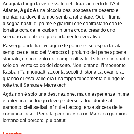
Adagiata lungo la verde valle del Draa, ai piedi dell’Anti
Atlante,
Agdz
è una piccola oasi sospesa tra deserto e
montagna, dove il tempo sembra rallentare. Qui, il fiume
disegna nastri di palme e giardini che contrastano con le
tonalità ocra delle kasbah in terra cruda, creando uno
scenario autentico e profondamente evocativo.
Passeggiando tra i villaggi e le palmete, si respira la vita
semplice del sud del Marocco: il profumo del pane appena
sfornato, il ritmo lento dei campi coltivati, il silenzio interrotto
solo dal vento caldo del deserto. Non lontano, l’imponente
Kasbah Tamnougalt racconta secoli di storia carovaniera,
quando questa valle era una tappa fondamentale lungo le
rotte tra il Sahara e Marrakech.
Agdz non è solo una destinazione, ma un’esperienza intima
e autentica: un luogo dove perdersi tra luci dorate al
tramonto, cieli stellati infiniti e l’accoglienza sincera delle
comunità locali. Perfetta per chi cerca un Marocco genuino,
lontano dai percorsi più battuti.
Larache