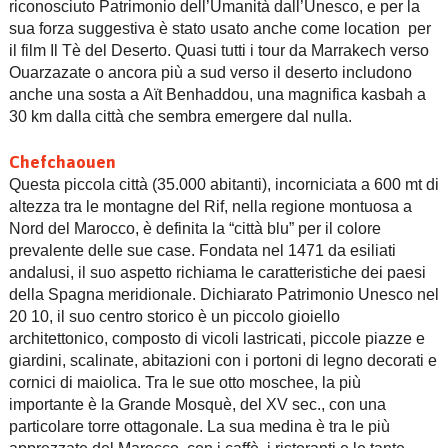
riconosciuto Patrimonio dell’Umanità dall’Unesco, e per la
sua forza suggestiva è stato usato anche come location per
il film Il Tè del Deserto. Quasi tutti i tour da Marrakech verso
Ouarzazate o ancora più a sud verso il deserto includono
anche una sosta a Aït Benhaddou, una magnifica kasbah a
30 km dalla città che sembra emergere dal nulla.
Chefchaouen
Questa piccola città (35.000 abitanti), incorniciata a 600 mt di
altezza tra le montagne del Rif, nella regione montuosa a
Nord del Marocco, è definita la “città blu” per il colore
prevalente delle sue case. Fondata nel 1471 da esiliati
andalusi, il suo aspetto richiama le caratteristiche dei paesi
della Spagna meridionale. Dichiarato Patrimonio Unesco nel
20 10, il suo centro storico è un piccolo gioiello
architettonico, composto di vicoli lastricati, piccole piazze e
giardini, scalinate, abitazioni con i portoni di legno decorati e
cornici di maiolica. Tra le sue otto moschee, la più
importante è la Grande Mosquè, del XV sec., con una
particolare torre ottagonale. La sua medina è tra le più