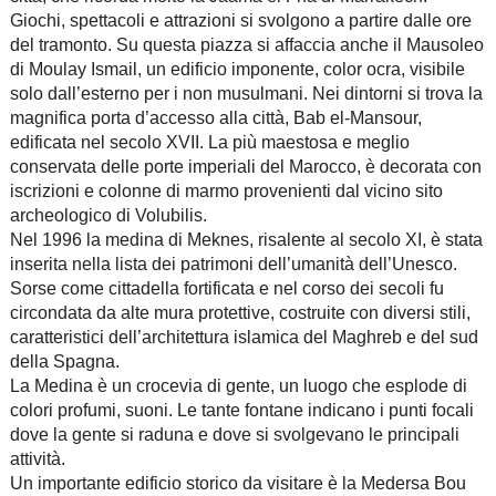
Giochi, spettacoli e attrazioni si svolgono a partire dalle ore
del tramonto. Su questa piazza si affaccia anche il Mausoleo
di Moulay Ismail, un edificio imponente, color ocra, visibile
solo dall’esterno per i non musulmani. Nei dintorni si trova la
magnifica porta d’accesso alla città, Bab el-Mansour,
edificata nel secolo XVII. La più maestosa e meglio
conservata delle porte imperiali del Marocco, è decorata con
iscrizioni e colonne di marmo provenienti dal vicino sito
archeologico di Volubilis.
Nel 1996 la medina di Meknes, risalente al secolo XI, è stata
inserita nella lista dei patrimoni dell’umanità dell’Unesco.
Sorse come cittadella fortificata e nel corso dei secoli fu
circondata da alte mura protettive, costruite con diversi stili,
caratteristici dell’architettura islamica del Maghreb e del sud
della Spagna.
La Medina è un crocevia di gente, un luogo che esplode di
colori profumi, suoni. Le tante fontane indicano i punti focali
dove la gente si raduna e dove si svolgevano le principali
attività.
Un importante edificio storico da visitare è la Medersa Bou