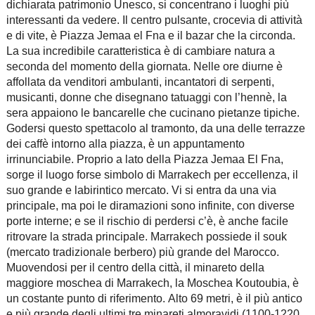
dichiarata patrimonio Unesco, si concentrano i luoghi più
interessanti da vedere. Il centro pulsante, crocevia di attività
e di vite, è Piazza Jemaa el Fna e il bazar che la circonda.
La sua incredibile caratteristica è di cambiare natura a
seconda del momento della giornata. Nelle ore diurne è
affollata da venditori ambulanti, incantatori di serpenti,
musicanti, donne che disegnano tatuaggi con l’hennè, la
sera appaiono le bancarelle che cucinano pietanze tipiche.
Godersi questo spettacolo al tramonto, da una delle terrazze
dei caffè intorno alla piazza, è un appuntamento
irrinunciabile. Proprio a lato della Piazza Jemaa El Fna,
sorge il luogo forse simbolo di Marrakech per eccellenza, il
suo grande e labirintico mercato. Vi si entra da una via
principale, ma poi le diramazioni sono infinite, con diverse
porte interne; e se il rischio di perdersi c’è, è anche facile
ritrovare la strada principale. Marrakech possiede il souk
(mercato tradizionale berbero) più grande del Marocco.
Muovendosi per il centro della città, il minareto della
maggiore moschea di Marrakech, la Moschea Koutoubia, è
un costante punto di riferimento. Alto 69 metri, è il più antico
e più grande degli ultimi tre minareti almoravidi (1100-1220