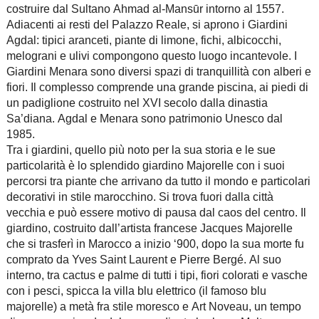
costruire dal Sultano Ahmad al-Mansūr intorno al 1557.
Adiacenti ai resti del Palazzo Reale, si aprono i Giardini
Agdal: tipici aranceti, piante di limone, fichi, albicocchi,
melograni e ulivi compongono questo luogo incantevole. I
Giardini Menara sono diversi spazi di tranquillità con alberi e
fiori. Il complesso comprende una grande piscina, ai piedi di
un padiglione costruito nel XVI secolo dalla dinastia
Sa’diana. Agdal e Menara sono patrimonio Unesco dal
1985.
Tra i giardini, quello più noto per la sua storia e le sue
particolarità è lo splendido giardino Majorelle con i suoi
percorsi tra piante che arrivano da tutto il mondo e particolari
decorativi in stile marocchino. Si trova fuori dalla città
vecchia e può essere motivo di pausa dal caos del centro. Il
giardino, costruito dall’artista francese Jacques Majorelle
che si trasferì in Marocco a inizio ‘900, dopo la sua morte fu
comprato da Yves Saint Laurent e Pierre Bergé. Al suo
interno, tra cactus e palme di tutti i tipi, fiori colorati e vasche
con i pesci, spicca la villa blu elettrico (il famoso blu
majorelle) a metà fra stile moresco e Art Noveau, un tempo