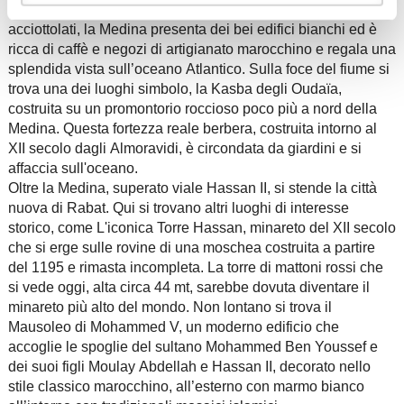
ma pittoresca, caratterizzata dai classici vicoli stretti e
acciottolati, la Medina presenta dei bei edifici bianchi ed è
ricca di caffè e negozi di artigianato marocchino e regala una
splendida vista sull’oceano Atlantico. Sulla foce del fiume si
trova una dei luoghi simbolo, la Kasba degli Oudaïa,
costruita su un promontorio roccioso poco più a nord della
Medina. Questa fortezza reale berbera, costruita intorno al
XII secolo dagli Almoravidi, è circondata da giardini e si
affaccia sull'oceano.
Oltre la Medina, superato viale Hassan II, si stende la città
nuova di Rabat. Qui si trovano altri luoghi di interesse
storico, come L'iconica Torre Hassan, minareto del XII secolo
che si erge sulle rovine di una moschea costruita a partire
del 1195 e rimasta incompleta. La torre di mattoni rossi che
si vede oggi, alta circa 44 mt, sarebbe dovuta diventare il
minareto più alto del mondo. Non lontano si trova il
Mausoleo di Mohammed V, un moderno edificio che
accoglie le spoglie del sultano Mohammed Ben Youssef e
dei suoi figli Moulay Abdellah e Hassan II, decorato nello
stile classico marocchino, all’esterno con marmo bianco