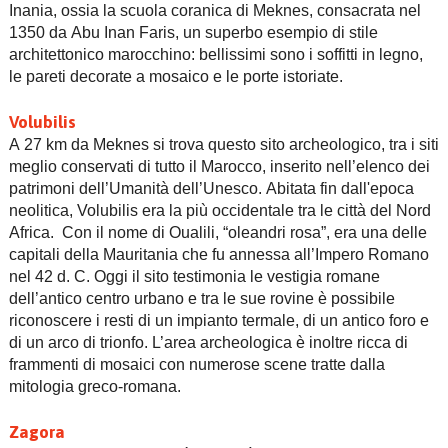
Inania, ossia la scuola coranica di Meknes, consacrata nel
1350 da Abu Inan Faris, un superbo esempio di stile
architettonico marocchino: bellissimi sono i soffitti in legno,
le pareti decorate a mosaico e le porte istoriate.
Volubilis
A 27 km da Meknes si trova questo sito archeologico, tra i siti
meglio conservati di tutto il Marocco, inserito nell’elenco dei
patrimoni dell’Umanità dell’Unesco. Abitata fin dall'epoca
neolitica, Volubilis era la più occidentale tra le città del Nord
Africa. Con il nome di Oualili, “oleandri rosa”, era una delle
capitali della Mauritania che fu annessa all’Impero Romano
nel 42 d. C. Oggi il sito testimonia le vestigia romane
dell’antico centro urbano e tra le sue rovine è possibile
riconoscere i resti di un impianto termale, di un antico foro e
di un arco di trionfo. L’area archeologica è inoltre ricca di
frammenti di mosaici con numerose scene tratte dalla
mitologia greco-romana.
Zagora