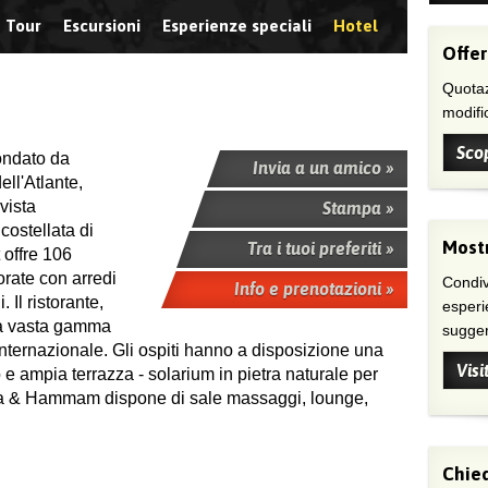
Tour
Escursioni
Esperienze speciali
Hotel
Offer
Quotaz
modific
Scop
condato da
Invia a un amico »
ll'Atlante,
vista
Stampa »
costellata di
Mostr
Tra i tuoi preferiti »
t offre 106
rate con arredi
Condivi
Info e prenotazioni »
 Il ristorante,
esperi
na vasta gamma
suggeri
internazionale. Gli ospiti hanno a disposizione una
Visi
e ampia terrazza - solarium in pietra naturale per
 Spa & Hammam dispone di sale massaggi, lounge,
Chied