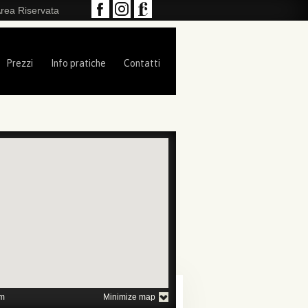
rea Riservata
Prezzi
Info pratiche
Contatti
1
2
3
4
5
6
7
m
Minimize map