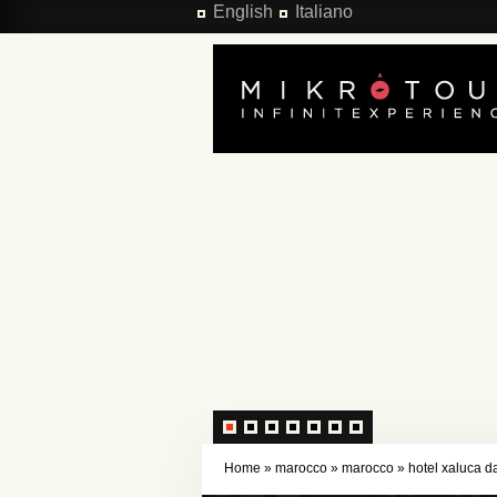
Salta al contenuto principale
English
Italiano
Home
»
marocco
»
marocco
»
hotel xaluca 