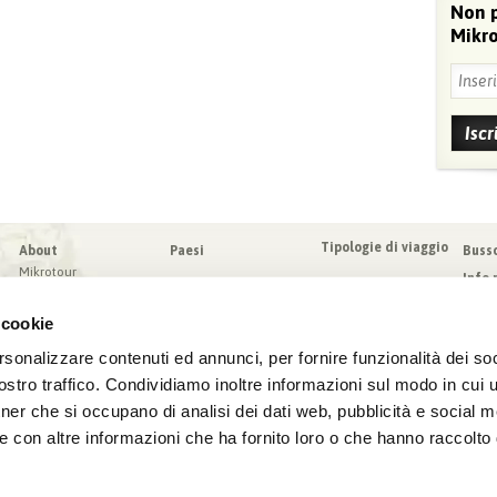
Non 
Mikro
Tipologie di viaggio
About
Paesi
Buss
Mikrotour
Info 
I nostri valori
Da sa
Blog
 cookie
Condi
Blog
Sched
rsonalizzare contenuti ed annunci, per fornire funzionalità dei soc
Virtuoso
Assic
stro traffico. Condividiamo inoltre informazioni sul modo in cui ut
tner che si occupano di analisi dei dati web, pubblicità e social m
e con altre informazioni che ha fornito loro o che hanno raccolto