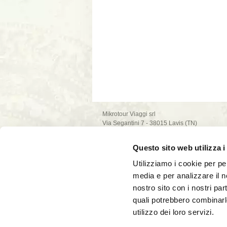
Mikrotour Viaggi srl
Via Segantini 7 - 38015 Lavis (TN)
P.I. 02235540222
iscrizione ufficio di Trento - REA n. 209581
Questo sito web utilizza i
capitale sociale 10.000€
PEC: mikrotour @ legalmail.it
Utilizziamo i cookie per pe
privacy policy
media e per analizzare il no
cookie policy
nostro sito con i nostri par
quali potrebbero combinarl
utilizzo dei loro servizi.
La società Mikrotour Viaggi srl, con codice