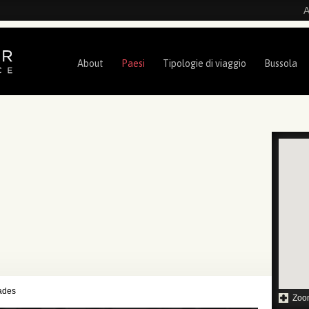
A
About
Paesi
Tipologie di viaggio
Bussola
dades
Zoo