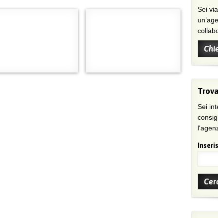
Sei viaggiatore/trice che non trova
un’age
collab
Chi
Trova
Sei int
consig
l'agenz
Inseris