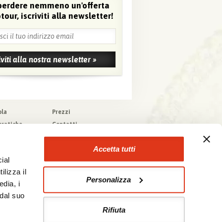
perdere nemmeno un'offerta
tour, iscriviti alla newsletter!
ola
Prezzi
pratiche
Contatti
pere
Agenzie che
collaborano con noi
zioni generali
Accetta tutti
a tecnica
ial
urazioni
ilizza il
Personalizza
edia, i
 dal suo
Rifiuta