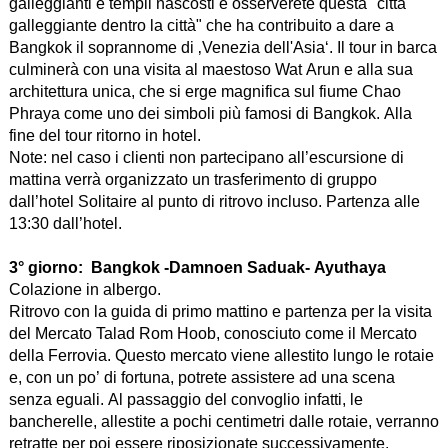
galleggianti e templi nascosti e osserverete questa "città
galleggiante dentro la città" che ha contribuito a dare a
Bangkok il soprannome di ‚Venezia dell'Asia‘. Il tour in barca
culminerà con una visita al maestoso Wat Arun e alla sua
architettura unica, che si erge magnifica sul fiume Chao
Phraya come uno dei simboli più famosi di Bangkok. Alla
fine del tour ritorno in hotel.
Note: nel caso i clienti non partecipano all’escursione di
mattina verrà organizzato un trasferimento di gruppo
dall’hotel Solitaire al punto di ritrovo incluso. Partenza alle
13:30 dall’hotel.
3° giorno:
Bangkok -Damnoen Saduak- Ayuthaya
Colazione in albergo.
Ritrovo con la guida di primo mattino e partenza per la visita
del Mercato Talad Rom Hoob, conosciuto come il Mercato
della Ferrovia. Questo mercato viene allestito lungo le rotaie
e, con un po’ di fortuna, potrete assistere ad una scena
senza eguali. Al passaggio del convoglio infatti, le
bancherelle, allestite a pochi centimetri dalle rotaie, verranno
retratte per poi essere riposizionate successivamente.