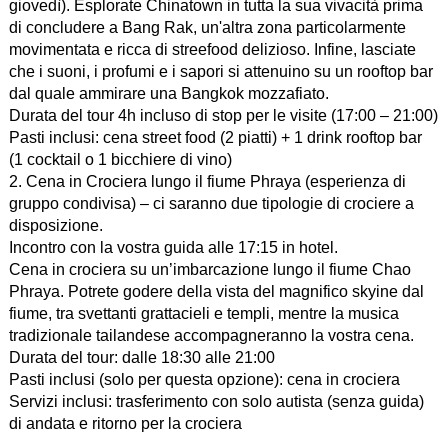
giovedì). Esplorate Chinatown in tutta la sua vivacità prima
di concludere a Bang Rak, un'altra zona particolarmente
movimentata e ricca di streefood delizioso. Infine, lasciate
che i suoni, i profumi e i sapori si attenuino su un rooftop bar
dal quale ammirare una Bangkok mozzafiato.
Durata del tour 4h incluso di stop per le visite (17:00 – 21:00)
Pasti inclusi: cena street food (2 piatti) + 1 drink rooftop bar
(1 cocktail o 1 bicchiere di vino)
2. Cena in Crociera lungo il fiume Phraya (esperienza di
gruppo condivisa) – ci saranno due tipologie di crociere a
disposizione.
Incontro con la vostra guida alle 17:15 in hotel.
Cena in crociera su un’imbarcazione lungo il fiume Chao
Phraya. Potrete godere della vista del magnifico skyine dal
fiume, tra svettanti grattacieli e templi, mentre la musica
tradizionale tailandese accompagneranno la vostra cena.
Durata del tour: dalle 18:30 alle 21:00
Pasti inclusi (solo per questa opzione): cena in crociera
Servizi inclusi: trasferimento con solo autista (senza guida)
di andata e ritorno per la crociera