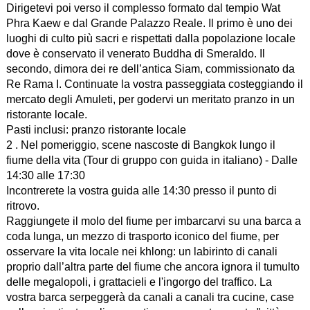
Dirigetevi poi verso il complesso formato dal tempio Wat
Phra Kaew e dal Grande Palazzo Reale. Il primo è uno dei
luoghi di culto più sacri e rispettati dalla popolazione locale
dove è conservato il venerato Buddha di Smeraldo. Il
secondo, dimora dei re dell’antica Siam, commissionato da
Re Rama I. Continuate la vostra passeggiata costeggiando il
mercato degli Amuleti, per godervi un meritato pranzo in un
ristorante locale.
Pasti inclusi: pranzo ristorante locale
2 . Nel pomeriggio, scene nascoste di Bangkok lungo il
fiume della vita (Tour di gruppo con guida in italiano) - Dalle
14:30 alle 17:30
Incontrerete la vostra guida alle 14:30 presso il punto di
ritrovo.
Raggiungete il molo del fiume per imbarcarvi su una barca a
coda lunga, un mezzo di trasporto iconico del fiume, per
osservare la vita locale nei khlong: un labirinto di canali
proprio dall’altra parte del fiume che ancora ignora il tumulto
delle megalopoli, i grattacieli e l'ingorgo del traffico. La
vostra barca serpeggerà da canali a canali tra cucine, case