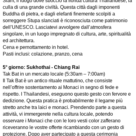
Siam, il luogo dove sbocciò la florida cultura Thailandese, la
culla di una grande civiltà. Questa città dagli imponenti
Buddha di pietra, e dagli elefanti finemente scolpiti a
sorreggere Stupa slanciati è riconosciuta come patrimonio
dell’UNESCO. Lasciatevi avvolgere dall’atmosfera
singolare, in un luogo impregnato di cultura, arte, spiritualità
ed architettura.
Cena e pernottamento in hotel.
Pasti inclusi: colazione, pranzo, cena
5° giorno:
Sukhothai - Chiang Rai
Tak Bat in un mercato locale (5:30am – 7:00am)
Il Tak Bat è un antico rituale mattutino, che consiste
nell’offrire sostentamento ai Monaci in segno di fede e
rispetto. I Thailandesi, eseguono questo gesto con fervore e
dedizione. Questa pratica è probabilmente il legame più
stretto anche tra laici e monaci. Prendendo parte a questa
attività, vi immergerete nella cultura locale, potendo
osservare i Monaci che con le loro vesti color zafferano
riceveranno le vostre offerte ricambiando con un gesto di
protezione. Dopo aver partecipato a questa cerimonia