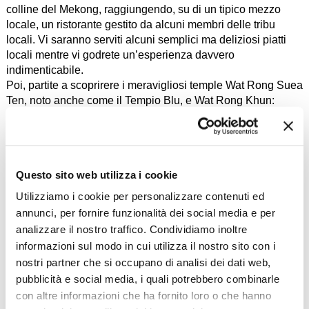
colline del Mekong, raggiungendo, su di un tipico mezzo
locale, un ristorante gestito da alcuni membri delle tribu
locali. Vi saranno serviti alcuni semplici ma deliziosi piatti
locali mentre vi godrete un’esperienza davvero
indimenticabile.
Poi, partite a scoprirere i meravigliosi temple Wat Rong Suea
Ten, noto anche come il Tempio Blu, e Wat Rong Khun:
conosciuto anche come il Tempio Bianco, è una visita
imperdibile nel nord della Thailandia. Le spighe frastagliate
di questo scintillante Tempio Banco emergono da un
giardino erboso come un fuoco bianco e l'intera struttura si
Questo sito web utilizza i cookie
riflette elegantemente nel laghetto adiacente. Questa
magnifica e intricata opera d'arte è una combinazione di arte
Utilizziamo i cookie per personalizzare contenuti ed
antica e architettura contemporanea unica, realizzata
annunci, per fornire funzionalità dei social media e per
dall‘artista locale Chalermchai Kositpipat.
analizzare il nostro traffico. Condividiamo inoltre
Arrivo nel tardo pomeriggio a Chiang Mai. Antica città
informazioni sul modo in cui utilizza il nostro sito con i
circondata da mura, con i suoi viali alberati, le sue viuzze
nostri partner che si occupano di analisi dei dati web,
caratteristiche, i suoi calorosi abitanti e la sua golosa cucina,
pubblicità e social media, i quali potrebbero combinarle
“La rosa del Nord” è annoverata tra le città più affascinanti
con altre informazioni che ha fornito loro o che hanno
del Paese.