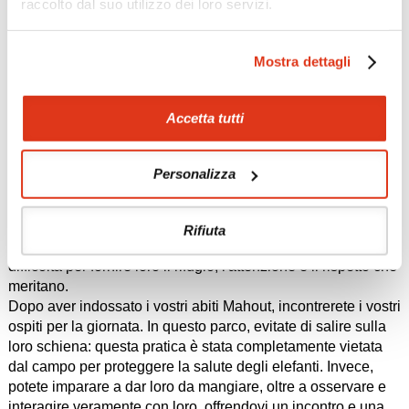
raccolto dal suo utilizzo dei loro servizi.
Pasti inclusi: colazione, pranzo, cena
7° giorno:
Chiang Mai
Mostra dettagli
Prima colazione in hotel.
Mattina libera per rilassarsi o, in alternativa, prendere parte
ad una delle attività opzionali.
Accetta tutti
Attività opzionale (sulla richiesta):
Momento di condivisione con gli elefanti nella giungla (tour
di gruppo con guida in italiano) dalle 8:00 alle 14:00
Personalizza
Al mattino presto, vi dirigerete verso la lussureggiante
campagna che circonda Chiang Mai e l'Elephant Rescue
Park in un'escursione davvero significativa e toccante. Il
Rifiuta
parco di salvataggio aiuta a salvare elefanti sfruttati, feriti o in
difficoltà per fornire loro il rifugio, l'attenzione e il rispetto che
meritano.
Dopo aver indossato i vostri abiti Mahout, incontrerete i vostri
ospiti per la giornata. In questo parco, evitate di salire sulla
loro schiena: questa pratica è stata completamente vietata
dal campo per proteggere la salute degli elefanti. Invece,
potete imparare a dar loro da mangiare, oltre a osservare e
interagire veramente con loro, offrendovi un incontro e una