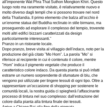
all'imponente Wat Phra That Suthon Mongkon Khiri. Questo
luogo noto ma raramente visitato, è relativamente nuovo e
molto diverso dagli templi che si possono trovare nel nord
della Thailandia. Il primo elemento che balza all'occhio è
un'enorme statua del Buddha reclinato in stile birmano, ma
proseguendo ad esplorare il complesso del tempio, troverete
molti altri edifici bizzarri caratterizzati da design
particolarmente interessanti."
Pranzo in un ristorante locale.
Dopo pranzo, breve visita al villaggio dell'indaco, noto per la
produzione del già citato "Mo Hom". La parola "Mo" si
riferisce al recipiente in cui è contenuto il colore, mentre
"Hom" indica il pigmento vegetale che produce il
caratteristico colore indaco. Da questa pianta si può infatti
estrarre un numero sorprendente di sfumature di blu, che
vengono poi utilizzate per tingere tessuti di ogni tipo. Oltre a
rappresentare un'occasione di shopping per sostenere le
comunità locali, la nostra guida ci spiegherà l'affascinante
processo di tintura nel suo complesso: dall'estrazione del
colore dalla pianta alla tintura finale dei tessuti.
Arrivo a Chiang Rai alla fine della giornata.