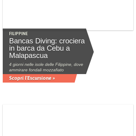
FILIPPINE
Bancas Diving: crociera
in barca da Cebu a
Malapascua
4 giorni nelle isole delle Filippine, dove
ammirare fondali mozzafiato
Scopri l'Escursione »