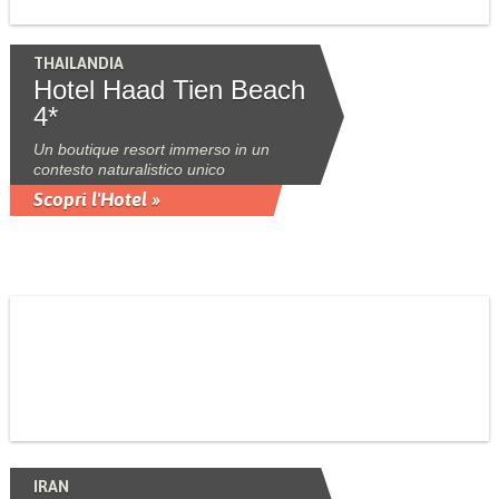
THAILANDIA
Hotel Haad Tien Beach
4*
Un boutique resort immerso in un
contesto naturalistico unico
Scopri l'Hotel »
IRAN