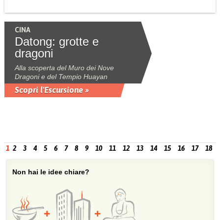
CINA
Datong: grotte e
dragoni
Alla scoperta del Muro dei Nove
Dragoni e del Tempio Huayan
Scopri l'Escursione »
1
2
3
4
5
6
7
8
9
10
11
12
13
14
15
16
17
18
Non hai le idee chiare?