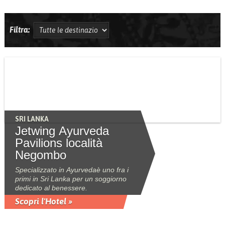
Filtra:
SRI LANKA
Jetwing Ayurveda
Pavilions località
Negombo
Specializzato in Ayurvedaè uno fra i
primi in Sri Lanka per un soggiorno
dedicato al benessere.
Scopri l'Hotel »