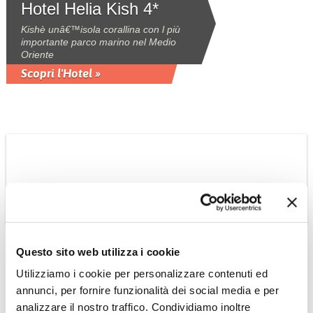
Hotel Helia Kish 4*
Kishè unâ€™isola corallina con l più
importante parco marino nel Medio
Oriente
Scopri l'Hotel »
SRI LANKA
Hotel Lake Lodge
Questo sito web utilizza i cookie
vicino a Dambulla
Utilizziamo i cookie per personalizzare contenuti ed
annunci, per fornire funzionalità dei social media e per
Piccolo ed esclusivo albergo di 6
camere nel cuore del Triangolo
analizzare il nostro traffico. Condividiamo inoltre