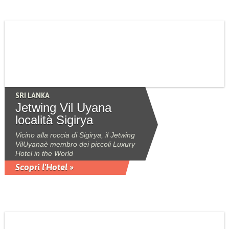
SRI LANKA
Jetwing Vil Uyana
località Sigirya
Vicino alla roccia di Sigirya, il Jetwing
VilUyanaè membro dei piccoli Luxury
Hotel in the World
Scopri l'Hotel »