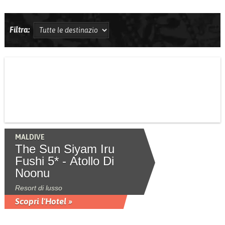
Filtra:
MALDIVE
The Sun Siyam Iru
Fushi 5* - Atollo Di
Noonu
Resort di lusso
Scopri l'Hotel »