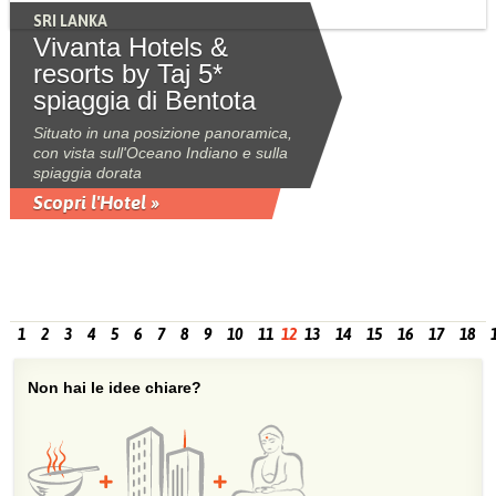
SRI LANKA
Vivanta Hotels &
resorts by Taj 5*
spiaggia di Bentota
Situato in una posizione panoramica,
con vista sull'Oceano Indiano e sulla
spiaggia dorata
Scopri l'Hotel »
1
2
3
4
5
6
7
8
9
10
11
12
13
14
15
16
17
18
Non hai le idee chiare?