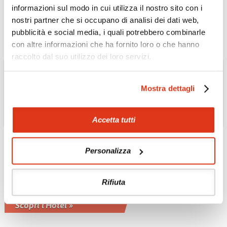
le risaie verdeggianti di Peliatan
informazioni sul modo in cui utilizza il nostro sito con i
Scopri l'Hotel »
nostri partner che si occupano di analisi dei dati web,
pubblicità e social media, i quali potrebbero combinarle
con altre informazioni che ha fornito loro o che hanno
raccolto dal suo utilizzo dei loro servizi.
Mostra dettagli
Accetta tutti
Personalizza
MALDIVE
Veligandu Island Resort
& Spa - atollo di Rasdu
Rifiuta
Un piccolo paradiso sul mare
Scopri l'Hotel »