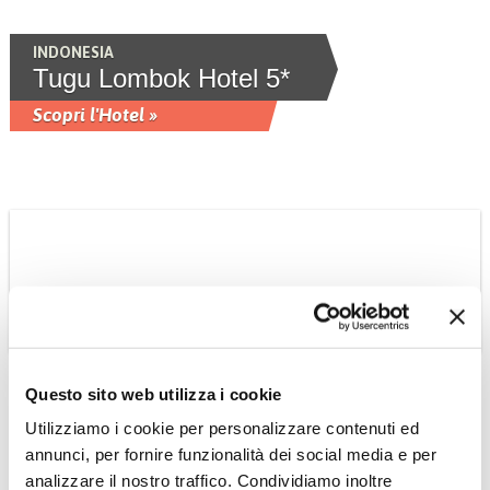
INDONESIA
Tugu Lombok Hotel 5*
Scopri l'Hotel »
INDONESIA
Questo sito web utilizza i cookie
Ubud Maya Resort &
Utilizziamo i cookie per personalizzare contenuti ed
Spa 5* Luxury
annunci, per fornire funzionalità dei social media e per
Si trova tra la valle del fiume Petanu e
analizzare il nostro traffico. Condividiamo inoltre