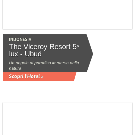
INDONESIA
The Viceroy Resort 5*
lux - Ubud
Un angolo di paradiso immerso nella
natura
Scopri l'Hotel »