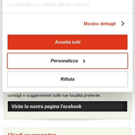
Tour natura e avventura
Canoa, kayak, vela, diving,
raccolto dal suo utilizzo dei loro servizi.
snorkelling
Soggiorni balneari e
Crociere in barca
benessere
Mostra dettagli
Accetta tutti
Personalizza
Mostraci le tue foto su Facebook
Rifiuta
Condividi con gli altri viaggiatori le tue esperienze e scambia
consigli e suggerimenti sulle tue località preferite.
Visita la nostra pagina Facebook
Chiedi un preventivo