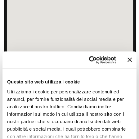
Zoom
Minimize map
Offerte
Questo sito web utilizza i cookie
Quotazioni di alcune proposte di viaggio, modificabili su
Utilizziamo i cookie per personalizzare contenuti ed
richiesta
annunci, per fornire funzionalità dei social media e per
analizzare il nostro traffico. Condividiamo inoltre
Scopri i prezzi »
informazioni sul modo in cui utilizza il nostro sito con i
nostri partner che si occupano di analisi dei dati web,
pubblicità e social media, i quali potrebbero combinarle
Da non perdere in Filippine
con altre informazioni che ha fornito loro o che hanno