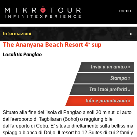
Salta al contenuto principale
menu
Informazioni
The Ananyana Beach Resort 4* sup
Località:
Panglao
Invia a un amico »
Stampa »
Tra i tuoi preferiti »
Info e prenotazioni »
Situato alla fine dell'isola di Panglao a soli 20 minuti di auto
dall'aeroporto di Tagbilaran (Bohol) o raggiungibile
dall'areporto di Cebu. E' situato direttamente sulla bellissima
spiaggia bianca di Doljo. Il resort ha 12 Suites di cui 2 family