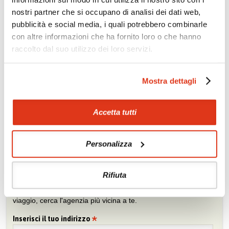
nostri partner che si occupano di analisi dei dati web,
Se conosci poco l'Oriente, lasciati suggerire quale sia il Paese
giusto per te.
pubblicità e social media, i quali potrebbero combinarle
con altre informazioni che ha fornito loro o che hanno
Prova la nostra bussola »
raccolto dal suo utilizzo dei loro servizi.
Mostra dettagli
Chiedi un preventivo
Sei viaggiatore/trice che non trova un’agenzia vicina o sei
agente e vuoi collaborare con noi?
Accetta tutti
Chiedi un preventivo
Personalizza
Trova l'agenzia più vicina
Rifiuta
Sei interessato ai nostri tour? Fatti consigliare da un agente di
viaggio, cerca l'agenzia più vicina a te.
Inserisci il tuo indirizzo