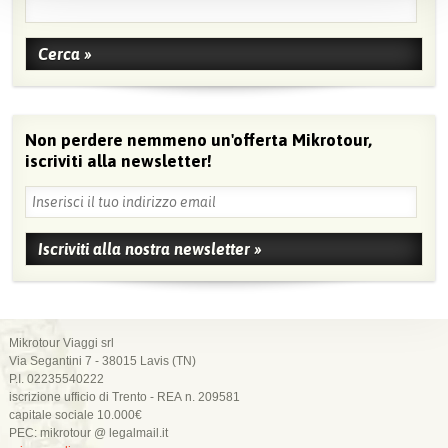
Non perdere nemmeno un'offerta Mikrotour,
iscriviti alla newsletter!
Mikrotour Viaggi srl
Via Segantini 7 - 38015 Lavis (TN)
P.I. 02235540222
iscrizione ufficio di Trento - REA n. 209581
capitale sociale 10.000€
PEC: mikrotour @ legalmail.it