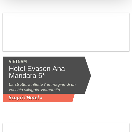
VIETNAM
Hotel Evason Ana
Mandara 5*
La struttura riflette l' immagine di un
vecchio villaggio Vietnamita
Scopri l'Hotel »