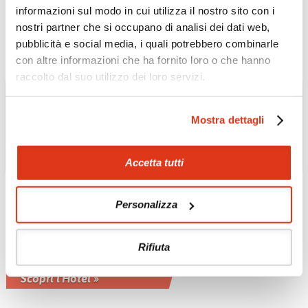
e sulle montagne
informazioni sul modo in cui utilizza il nostro sito con i
Scopri l'Hotel »
nostri partner che si occupano di analisi dei dati web,
pubblicità e social media, i quali potrebbero combinarle
con altre informazioni che ha fornito loro o che hanno
raccolto dal suo utilizzo dei loro servizi.
Mostra dettagli
Accetta tutti
THAILANDIA
Hotel Centara Grand
Personalizza
Beach 5* - spiaggia di
Karon
Rifiuta
Una struttura localizzata nell'area più
appartata della Karon Beach
Scopri l'Hotel »