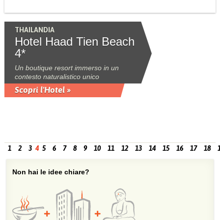
THAILANDIA
Hotel Haad Tien Beach
4*
Un boutique resort immerso in un
contesto naturalistico unico
Scopri l'Hotel »
1
2
3
4
5
6
7
8
9
10
11
12
13
14
15
16
17
18
Non hai le idee chiare?