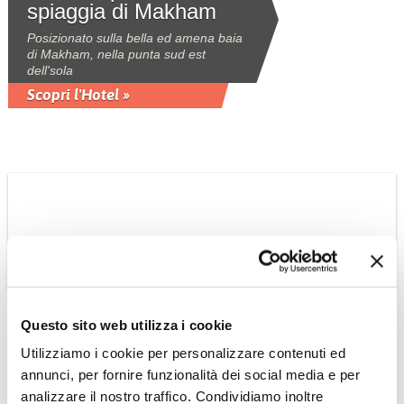
spiaggia di Makham
Posizionato sulla bella ed amena baia
di Makham, nella punta sud est
dell'sola
Scopri l'Hotel »
AUSTRALIA: COSTA EST E GRANDE
BARRIERA CORALLINA
Questo sito web utilizza i cookie
Hotel Capella Lodge 5*
Utilizziamo i cookie per personalizzare contenuti ed
(lux)
annunci, per fornire funzionalità dei social media e per
Con una vista spettacolare sull'oceano
analizzare il nostro traffico. Condividiamo inoltre