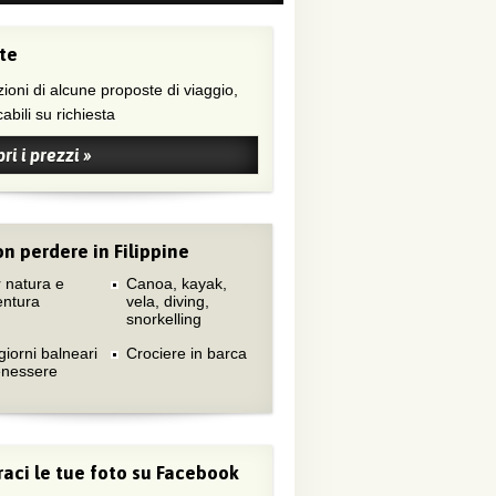
te
ioni di alcune proposte di viaggio,
abili su richiesta
ri i prezzi »
n perdere in Filippine
 natura e
Canoa, kayak,
entura
vela, diving,
snorkelling
iorni balneari
Crociere in barca
enessere
aci le tue foto su Facebook