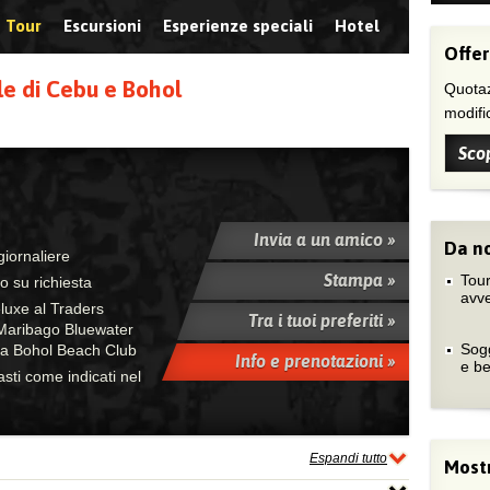
Tour
Escursioni
Esperienze speciali
Hotel
Offer
le di Cebu e Bohol
Quotaz
modific
Scop
Invia a un amico »
Da no
giornaliere
Stampa »
Tour
no su richiesta
avv
luxe al Traders
Tra i tuoi preferiti »
 Maribago Bluewater
Sogg
e a Bohol Beach Club
Info e prenotazioni »
e b
sti come indicati nel
Espandi tutto
Mostr