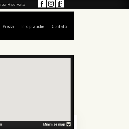
rea Riservata
Prezzi
Info pratiche
Contatti
1
2
3
4
5
m
Minimize map