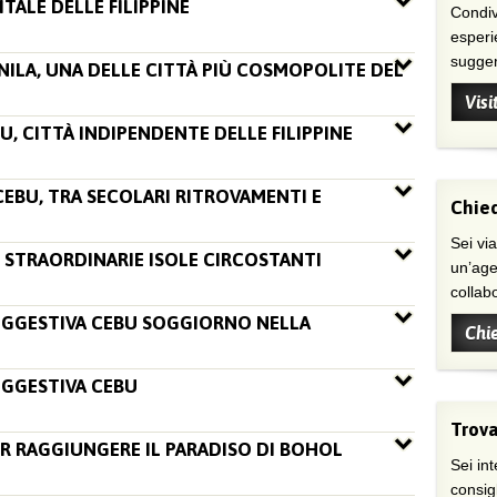
ITALE DELLE FILIPPINE
Condivi
esperi
suggeri
ANILA, UNA DELLE CITTÀ PIÙ COSMOPOLITE DEL
Visi
BU, CITTÀ INDIPENDENTE DELLE FILIPPINE
 CEBU, TRA SECOLARI RITROVAMENTI E
Chied
Sei viaggiatore/trice che non trova
E STRAORDINARIE ISOLE CIRCOSTANTI
un’age
collab
UGGESTIVA CEBU SOGGIORNO NELLA
Chi
UGGESTIVA CEBU
Trova
ER RAGGIUNGERE IL PARADISO DI BOHOL
Sei int
consig