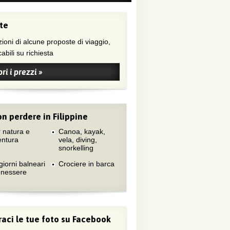
te
ioni di alcune proposte di viaggio,
abili su richiesta
ri i prezzi »
n perdere in Filippine
 natura e
Canoa, kayak,
entura
vela, diving,
snorkelling
iorni balneari
Crociere in barca
enessere
aci le tue foto su Facebook