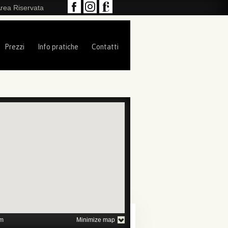
rea Riservata
Prezzi
Info pratiche
Contatti
1
2
3
4
5
m
Minimize map