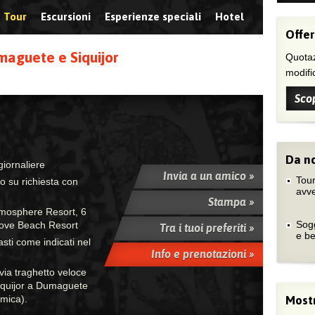
Tour
Escursioni
Esperienze speciali
Hotel
Offer
maguete e Siquijor
Quotaz
modific
Scop
Da no
giornaliere
Invia a un amico »
Tour
no su richiesta con
avv
Stampa »
Atmosphere Resort, 6
Sogg
rove Beach Resort
Tra i tuoi preferiti »
e b
sti come indicati nel
Info e prenotazioni »
via traghetto veloce
Siquijor a Dumaguete
omica).
Mostr