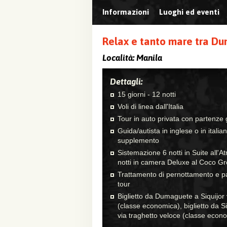
Informazioni
Luoghi ed eventi
Relax e tanto mare tra Du
Località:
Manila
Dettagli:
15 giorni - 12 notti
Voli di linea dall'Italia
Tour in auto privata con partenze 
Guida/autista in inglese o in italia
supplemento
Sistemazione 6 notti in Suite all'
notti in camera Deluxe al Coco G
Trattamento di pernottamento e pa
tour
Biglietto da Dumaguete a Siquijor 
(classe economica), biglietto da 
via traghetto veloce (classe econ