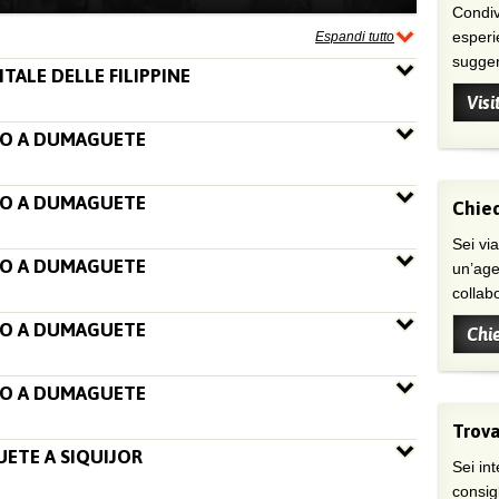
Condivi
esperi
Espandi tutto
suggeri
ITALE DELLE FILIPPINE
Visi
NO A DUMAGUETE
NO A DUMAGUETE
Chied
Sei viaggiatore/trice che non trova
NO A DUMAGUETE
un’age
collab
NO A DUMAGUETE
Chi
NO A DUMAGUETE
Trova
UETE A SIQUIJOR
Sei int
consig