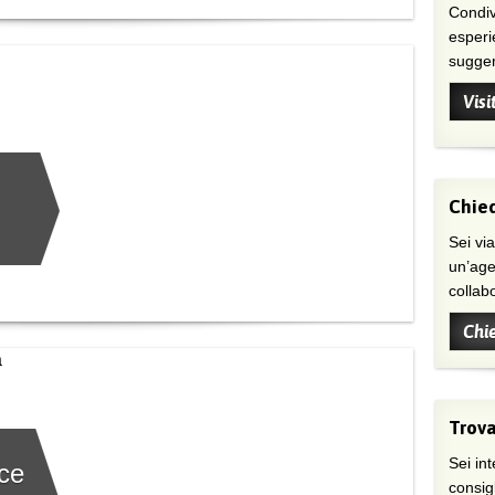
Condivi
esperi
suggeri
Visi
Chied
Sei viaggiatore/trice che non trova
un’age
collab
Chi
Trova
Sei int
ce
consig