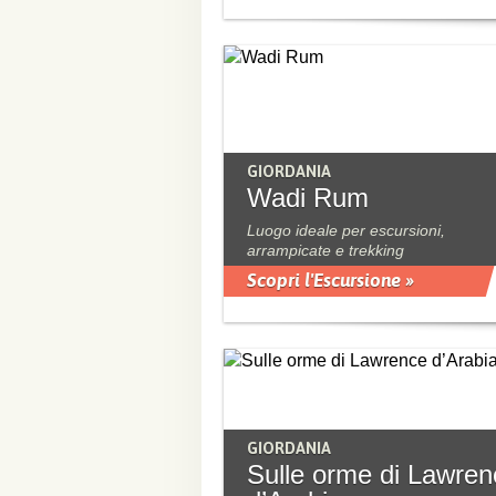
GIORDANIA
Wadi Rum
Luogo ideale per escursioni,
arrampicate e trekking
Scopri l'Escursione »
GIORDANIA
Sulle orme di Lawren