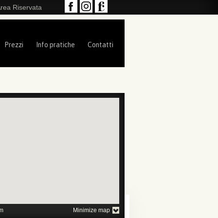
rea Riservata
Prezzi
Info pratiche
Contatti
1
2
3
4
5
m
Minimize map