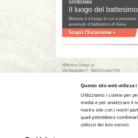
GIORDANIA
Il luogo del battesimo
Betania è il luogo in cui si presume 
avvenuto il battesimo di Gesù
Scopri l'Escursione »
Mikrotour Viaggi srl
Via Segantini 7 - 38015 Lavis (TN)
P.I. 02235540222
iscrizione ufficio di Trento - REA n. 209581
Questo sito web utilizza i
capitale sociale 10.000€
PEC: mikrotour @ legalmail.it
Utilizziamo i cookie per pe
privacy policy
media e per analizzare il no
cookie policy
nostro sito con i nostri par
quali potrebbero combinarl
utilizzo dei loro servizi.
La società Mikrotour Viaggi srl, con codice
fiscale 02235540222, ha ricevuto nel corso