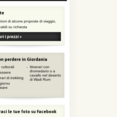
te
ioni di alcune proposte di viaggio,
abili su richiesta
ri i prezzi »
n perdere in Giordania
 culturali
Itinerari con
dromedario o a
essere
cavallo nel deserto
erari di trekking
di Wadi Rum
giorno
neare
aci le tue foto su Facebook