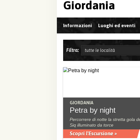
Giordania
Informazioni
Luoghi ed eventi
Filtra:
GIORDANIA
Petra by night
Percorrere di notte la stretta gola d
Siq illuminato da torce
Scopri l'Escursione »