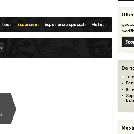
Offer
Tour
Escursioni
Esperienze speciali
Hotel
Quotaz
modific
Scop
Da no
Tour
Ben
Itin
Sog
bal
el
Mostr