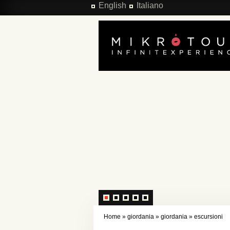
Salta al contenuto principale
English
Italiano
Home
»
giordania
»
giordania
»
escursioni