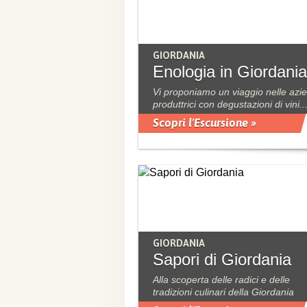
GIORDANIA
Enologia in Giordania
Vi proponiamo un viaggio nelle azi
produttrici con degustazioni di vini..
Scopri l'Escursione »
GIORDANIA
Sapori di Giordania
Alla scoperta delle radici e delle
tradizioni culinari della Giordania