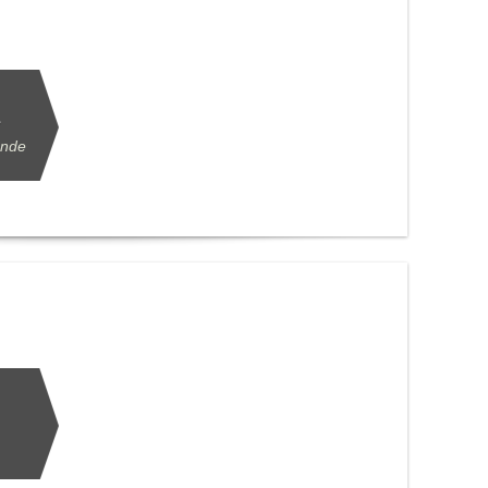
ende
.