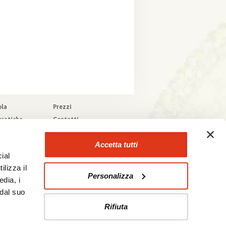
ola
Prezzi
pratiche
Contatti
pere
Agenzie che
collaborano con noi
zioni generali
Accetta tutti
a tecnica
ial
urazioni
ilizza il
Personalizza
edia, i
 dal suo
Rifiuta