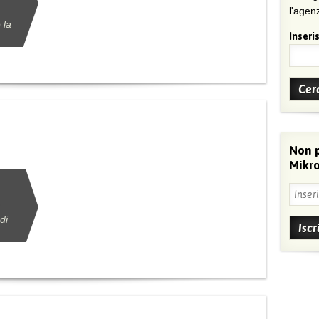
l'agenz
 la
Inseris
Non 
Mikro
di