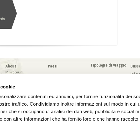
sia
Tipologie di viaggio
About
Paesi
Buss
Mikrotour
Info 
I nostri valori
Da sa
Blog
 cookie
Condi
Blog
Sched
rsonalizzare contenuti ed annunci, per fornire funzionalità dei soc
Virtuoso
Assic
stro traffico. Condividiamo inoltre informazioni sul modo in cui ut
tner che si occupano di analisi dei dati web, pubblicità e social m
e con altre informazioni che ha fornito loro o che hanno raccolto