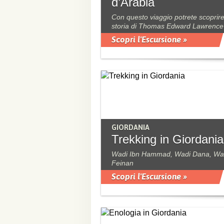
d’Arabia
Con questo viaggio potrete scoprire
storia di Thomas Edward Lawrence
Scopri l'Escursione »
GIORDANIA
Trekking in Giordania
Wadi Ibn Hammad, Wadi Dana, Wa
Feinan
Scopri l'Escursione »