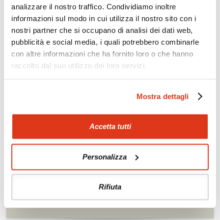
analizzare il nostro traffico. Condividiamo inoltre
informazioni sul modo in cui utilizza il nostro sito con i
Offerte
nostri partner che si occupano di analisi dei dati web,
Quotazioni di alcune proposte di viaggio, modificabili su
pubblicità e social media, i quali potrebbero combinarle
richiesta
con altre informazioni che ha fornito loro o che hanno
raccolto dal suo utilizzo dei loro servizi.
Scopri i prezzi »
Mostra dettagli
Da non perdere in India: Il Gujarat e gli Stati
Centrali
Accetta tutti
Tour culturali
Etnoturismo (Rabai e
Bharwad – ultimi nomadi)
Itinerari naturalistici e
paesaggistici
Personalizza
Rifiuta